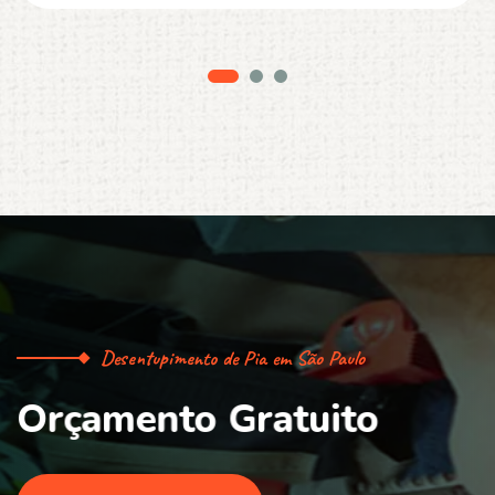
Desentupimento de Pia em São Paulo
O
r
ç
a
m
e
n
t
o
G
r
a
t
u
i
t
o