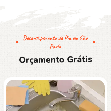
Desentupimento de Pia em São
Paulo
O
r
ç
a
m
e
n
t
o
G
r
á
t
i
s