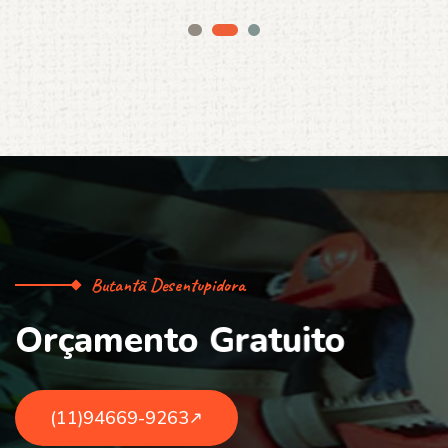
Butantã Desentupidora
O
r
ç
a
m
e
n
t
o
G
r
a
t
u
i
t
o
(11)94669-9263