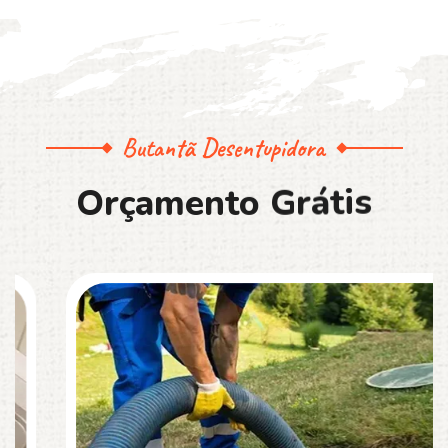
Butantã Desentupidora
O
r
ç
a
m
e
n
t
o
G
r
á
t
i
s