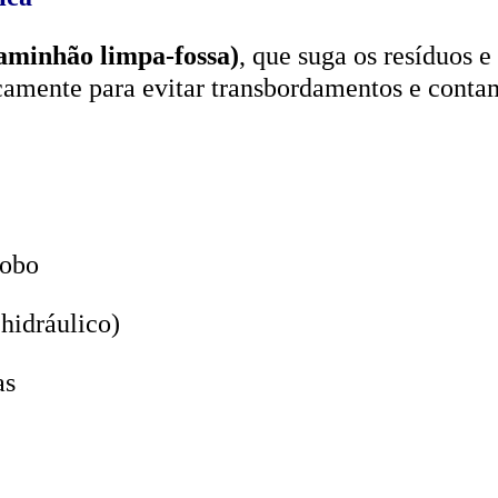
aminhão limpa-fossa)
, que suga os resíduos e
icamente para evitar transbordamentos e conta
lobo
hidráulico)
as