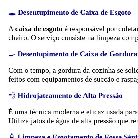
🕳️
Desentupimento de Caixa de Esgoto
A
caixa de esgoto
é responsável por coleta
cheiro. O serviço consiste na limpeza compl
🍳
Desentupimento de Caixa de Gordura
Com o tempo, a gordura da cozinha se solid
feitos com equipamentos de sucção e raspa
💨
Hidrojateamento de Alta Pressão
É uma técnica moderna e eficaz usada para d
Utiliza jatos de água de alta pressão que r
🧴
Limpeza e Esgotamento de Fossa Sépt