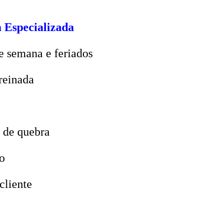
 Especializada
e semana e feriados
reinada
 de quebra
o
cliente