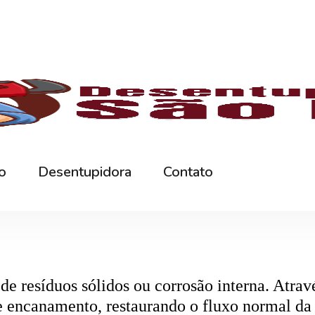
rna podem ficar bloqueados por cabelos, sabão
 e eliminando o mau cheiro.
 estabelecimentos comerciais. O
entupiment
evidos. O
desentupimento
é feito com equipa
 resíduos sólidos ou corrosão interna. Através
de encanamento, restaurando o fluxo normal da