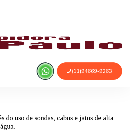
 ou sujeira. O serviço remove as obstruções
o
pode ser causado por papel higiênico em
mentos específicos que removem o bloqueio
 do uso de sondas, cabos e jatos de alta
 água.