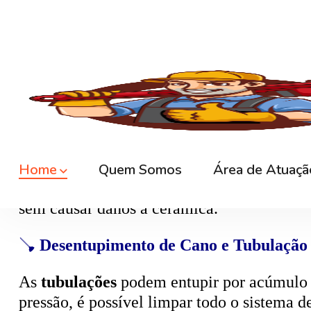
🚿
Desentupimento de Ralo
Ralos de banheiro
, lavanderia e área exte
sem quebrar pisos, preservando o ambiente
🚽
Desentupimento de Vaso Sanitário
Um dos problemas mais comuns em casas e
excesso, absorventes ou outros objetos ind
sem causar danos à cerâmica.
🪠
Desentupimento de Cano e Tubulação
As
tubulações
podem entupir por acúmulo de
pressão, é possível limpar todo o sistema 