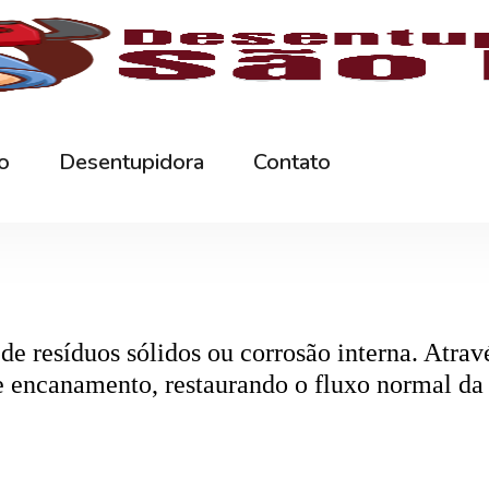
rna podem ficar bloqueados por cabelos, sabão
 e eliminando o mau cheiro.
 estabelecimentos comerciais. O
entupiment
evidos. O
desentupimento
é feito com equipa
 resíduos sólidos ou corrosão interna. Através
de encanamento, restaurando o fluxo normal da