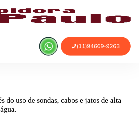
 ou sujeira. O serviço remove as obstruções
o
pode ser causado por papel higiênico em
mentos específicos que removem o bloqueio
 do uso de sondas, cabos e jatos de alta
 água.