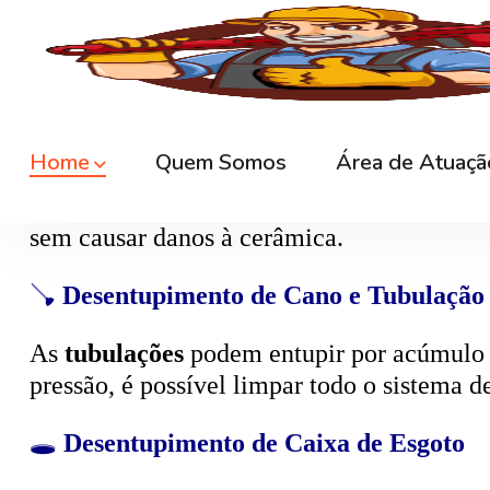
Ralos de banheiro
, lavanderia e área exte
sem quebrar pisos, preservando o ambiente
🚽
Desentupimento de Vaso Sanitário
Um dos problemas mais comuns em casas e
excesso, absorventes ou outros objetos ind
sem causar danos à cerâmica.
🪠
Desentupimento de Cano e Tubulação
As
tubulações
podem entupir por acúmulo de
pressão, é possível limpar todo o sistema 
🕳️
Desentupimento de Caixa de Esgoto