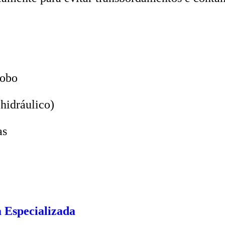
lobo
hidráulico)
as
 Especializada