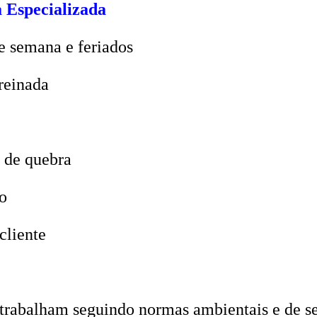
e semana e feriados
reinada
 de quebra
o
cliente
trabalham seguindo normas ambientais e de seg
 e evitando a contaminação do solo ou da água.