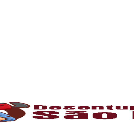
rna podem ficar bloqueados por cabelos, sabão
 e eliminando o mau cheiro.
 estabelecimentos comerciais. O
entupiment
evidos. O
desentupimento
é feito com equipa
 resíduos sólidos ou corrosão interna. Através
de encanamento, restaurando o fluxo normal da