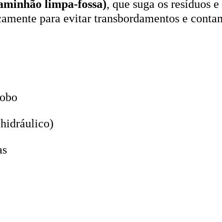
icamente para evitar transbordamentos e conta
lobo
hidráulico)
as
 Especializada