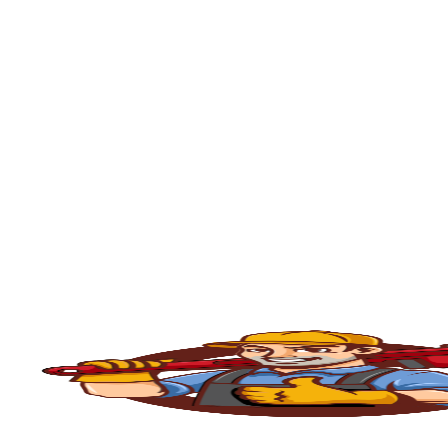
Ralos de banheiro
, lavanderia e área exte
sem quebrar pisos, preservando o ambiente
🚽
Desentupimento de Vaso Sanitário
Um dos problemas mais comuns em casas e
excesso, absorventes ou outros objetos ind
sem causar danos à cerâmica.
🪠
Desentupimento de Cano e Tubulação
As
tubulações
podem entupir por acúmulo de
pressão, é possível limpar todo o sistema 
🕳️
Desentupimento de Caixa de Esgoto