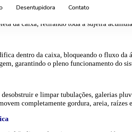
r os resíduos da rede interna. Quando entupida
eta da caixa, retirando toda a sujeira acumul
ifica dentro da caixa, bloqueando o fluxo da
gem, garantindo o pleno funcionamento do si
esobstruir e limpar tubulações, galerias pluvi
emovem completamente gordura, areia, raízes e
ica
aminhão limpa-fossa)
, que suga os resíduos e