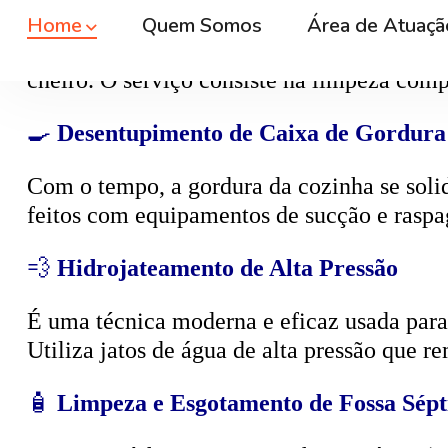
A
caixa de esgoto
é responsável por coleta
cheiro. O serviço consiste na limpeza compl
🍳
Desentupimento de Caixa de Gordura
Com o tempo, a gordura da cozinha se solid
feitos com equipamentos de sucção e raspa
💨
Hidrojateamento de Alta Pressão
É uma técnica moderna e eficaz usada para d
Utiliza jatos de água de alta pressão que r
🧴
Limpeza e Esgotamento de Fossa Sépt
O serviço é feito com caminhão a vácuo
(c