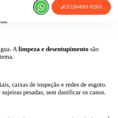
, pode causar retorno de esgoto e mau
ada.
 água. A
limpeza e desentupimento
são
stema.
ais, caixas de inspeção e redes de esgoto.
 sujeiras pesadas, sem danificar os canos.
 realiza a higienização completa da fossa. É