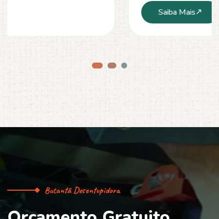
Saiba Mais
Butantã Desentupidora
O
r
ç
a
m
e
n
t
o
G
r
a
t
u
i
t
o