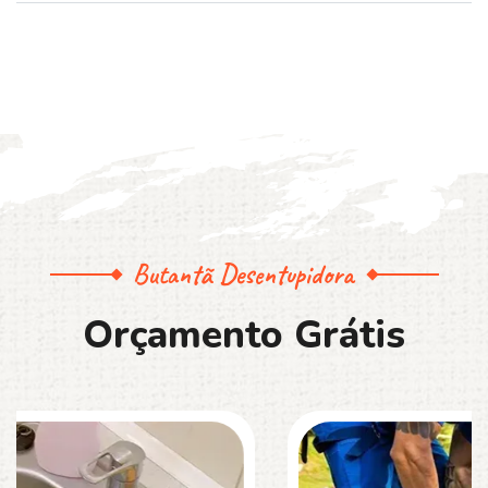
Butantã Desentupidora
O
r
ç
a
m
e
n
t
o
G
r
á
t
i
s