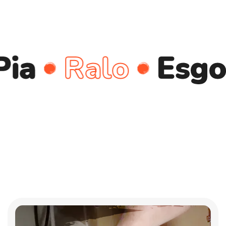
Ralo
Esgoto