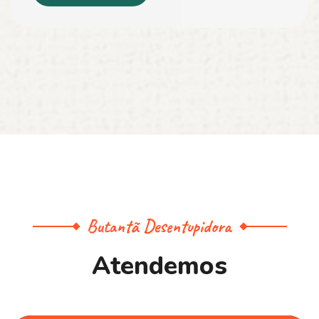
Butantã Desentupidora
A
t
e
n
d
e
m
o
s