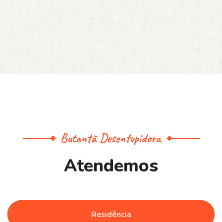
Butantã Desentupidora
A
t
e
n
d
e
m
o
s
Residência