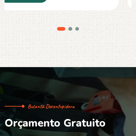
Butantã Desentupidora
O
r
ç
a
m
e
n
t
o
G
r
a
t
u
i
t
o