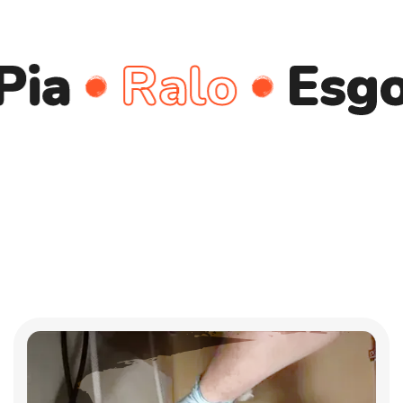
Ralo
Esgoto