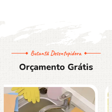
Butantã Desentupidora
O
r
ç
a
m
e
n
t
o
G
r
á
t
i
s