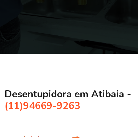
Desentupidora em Atibaia -
(11)94669-9263