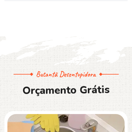
Butantã Desentupidora
O
r
ç
a
m
e
n
t
o
G
r
á
t
i
s