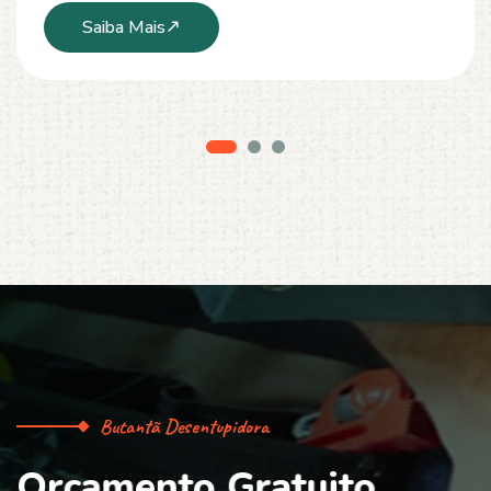
Saiba Mais
Butantã Desentupidora
O
r
ç
a
m
e
n
t
o
G
r
a
t
u
i
t
o