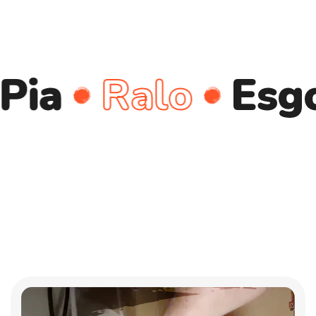
Ralo
Esgoto