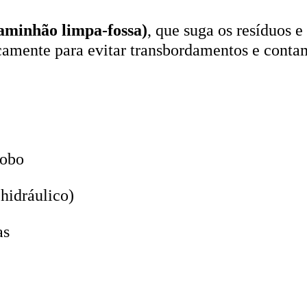
aminhão limpa-fossa)
, que suga os resíduos e
icamente para evitar transbordamentos e conta
lobo
hidráulico)
as