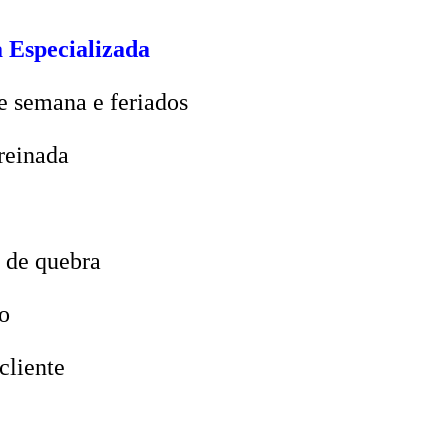
 Especializada
e semana e feriados
reinada
 de quebra
o
cliente