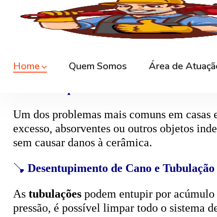
🚿
Desentupimento de Ralo
Ralos de banheiro
, lavanderia e área exte
sem quebrar pisos, preservando o ambiente
🚽
Desentupimento de Vaso Sanitário
Um dos problemas mais comuns em casas e
excesso, absorventes ou outros objetos ind
sem causar danos à cerâmica.
🪠
Desentupimento de Cano e Tubulação
As
tubulações
podem entupir por acúmulo de
pressão, é possível limpar todo o sistema 