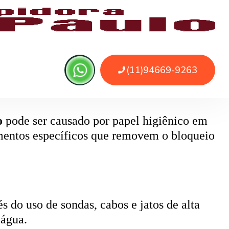
 ou sujeira. O serviço remove as obstruções
o
pode ser causado por papel higiênico em
mentos específicos que removem o bloqueio
 do uso de sondas, cabos e jatos de alta
 água.