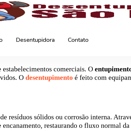
rna podem ficar bloqueados por cabelos, sabão
 e eliminando o mau cheiro.
 estabelecimentos comerciais. O
entupiment
evidos. O
desentupimento
é feito com equipa
 resíduos sólidos ou corrosão interna. Através
de encanamento, restaurando o fluxo normal da