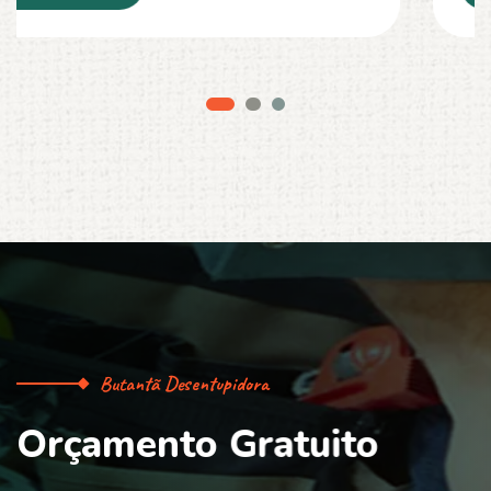
Butantã Desentupidora
O
r
ç
a
m
e
n
t
o
G
r
a
t
u
i
t
o