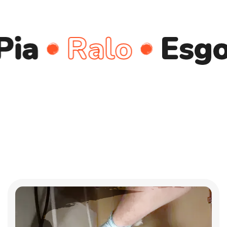
Ralo
Esgoto