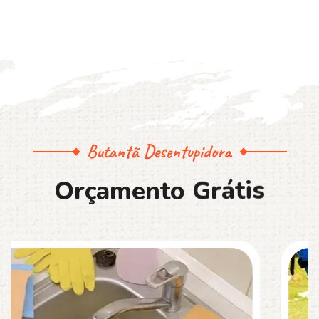
Butantã Desentupidora
O
r
ç
a
m
e
n
t
o
G
r
á
t
i
s