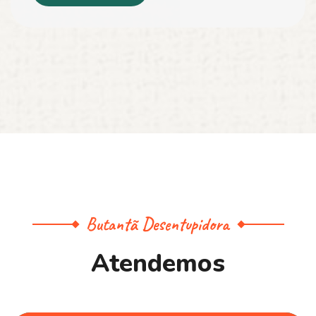
Butantã Desentupidora
A
t
e
n
d
e
m
o
s