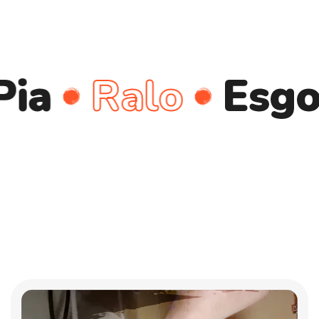
Ralo
Esgoto