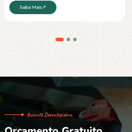
Saiba Mais
Butantã Desentupidora
O
r
ç
a
m
e
n
t
o
G
r
a
t
u
i
t
o