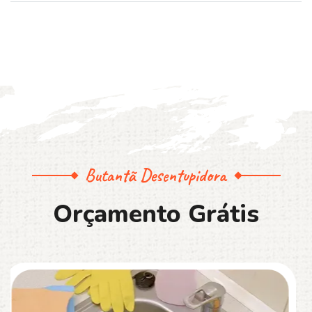
Butantã Desentupidora
O
r
ç
a
m
e
n
t
o
G
r
á
t
i
s