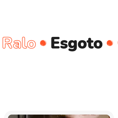
o
Esgoto
Can