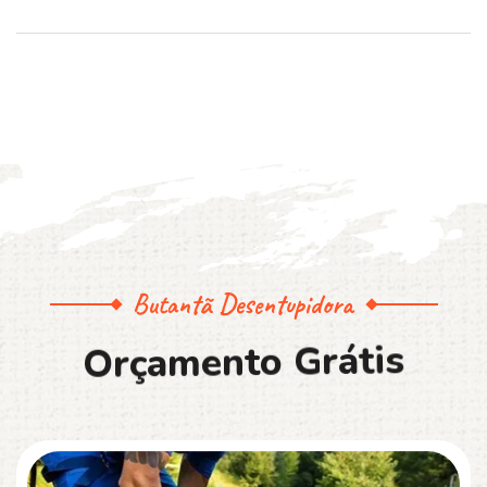
Butantã Desentupidora
O
r
ç
a
m
e
n
t
o
G
r
á
t
i
s