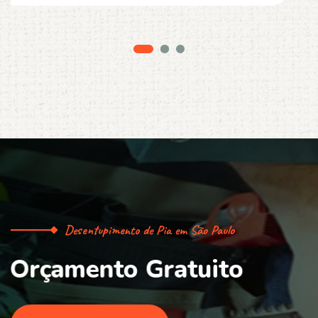
Desentupimento de Pia em São Paulo
O
r
ç
a
m
e
n
t
o
G
r
a
t
u
i
t
o