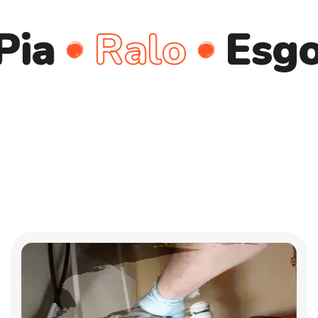
Ralo
Esgoto