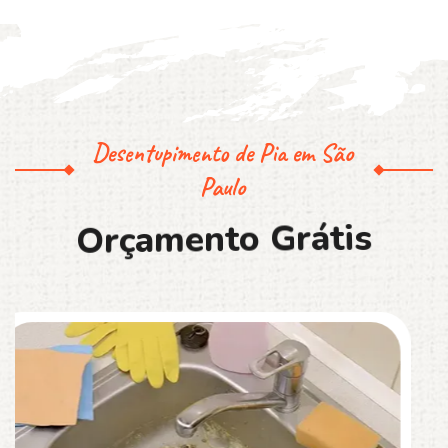
Desentupimento de Pia em São
Paulo
O
r
ç
a
m
e
n
t
o
G
r
á
t
i
s