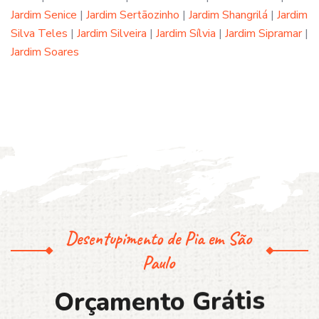
Jardim Senice
|
Jardim Sertãozinho
|
Jardim Shangrilá
|
Jardim
Silva Teles
|
Jardim Silveira
|
Jardim Sílvia
|
Jardim Sipramar
|
Jardim Soares
Desentupimento de Pia em São
Paulo
O
r
ç
a
m
e
n
t
o
G
r
á
t
i
s