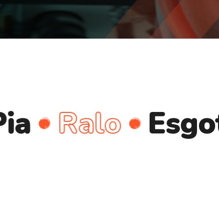
Ralo
Esgoto