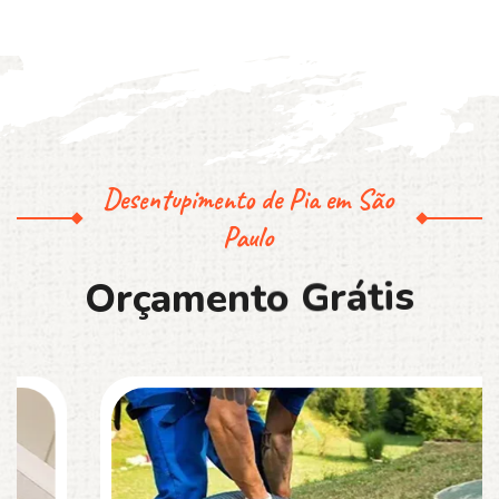
Desentupimento de Pia em São
Paulo
O
r
ç
a
m
e
n
t
o
G
r
á
t
i
s