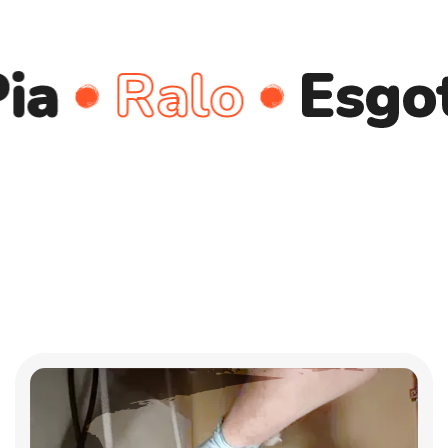
Ralo
Esgoto