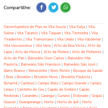
Compartilhe:
Desentupidora de Pias na Vila Souza
|
Vila Suíça
|
Vila
Sulina
|
Vila Talarico
|
Vila Taquari
|
Vila Teresinha
|
Vila
Tiradentes
|
Vila Tramontano
|
Vila União
|
Vila Valdemar
|
Vila Vasconcelos
|
Vila Vera
|
Alto da Boa Vista
|
Alto da
Lapa
|
Alto da Mooca
|
Alto da Riviera
|
Alto de Pinheiros
|
Alto do Pari
|
Balneário Dom Carlos
|
Balneário Mar
Paulista
|
Balneário São Francisco
|
Balneário São José
|
Barro Branco
|
Belenzinho
|
Bom Retiro
|
Bosque da Saúde
|
Bras
|
Brooklin
|
Brooklin Novo
|
Brooklin Paulista
|
Butantã
|
Cambuci
|
Campo Belo
|
Campo Grande
|
Campo
Limpo
|
Cantinho do Ceu
|
Capão do Embira
|
Capão
Redondo
|
Carandiru
|
Caxingui
|
Cursino
|
Eldorado
|
Grajaú
|
Guacuri
|
Guarapiranga
|
Horto
|
Horto do Ipê
|
Horto