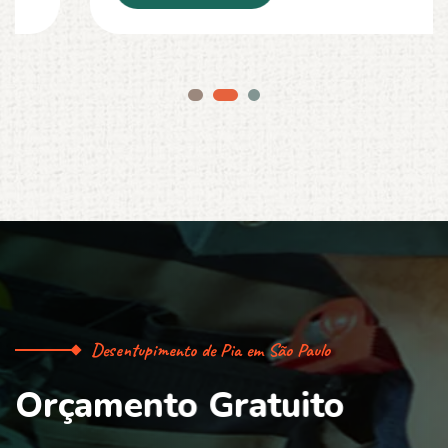
Desentupimento de Pia em São Paulo
O
r
ç
a
m
e
n
t
o
G
r
a
t
u
i
t
o