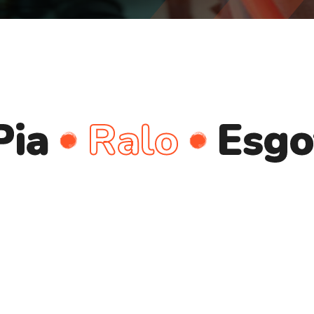
Ralo
Esgoto