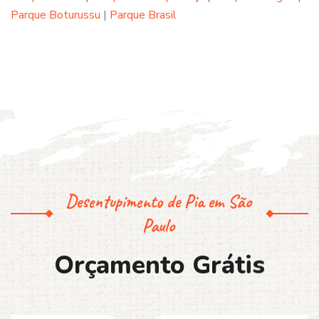
Parque Boturussu
|
Parque Brasil
Desentupimento de Pia em São
Paulo
O
r
ç
a
m
e
n
t
o
G
r
á
t
i
s