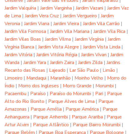
Uniserve
|
Jardim Vale das Virtudes
|
Jardim Valparaíso
|
Jardim Valquíria
|
Jardim Varginha
|
Jardim Vazani
|
Jardim Vaz
de Lima
|
Jardim Vera Cruz
|
Jardim Vergueiro
|
Jardim
Veronia
|
Jardim Viana
|
Jardim Vieira
|
Jardim Vila Carrão
|
Jardim Vila Formosa
|
Jardim Vila Mariana
|
Jardim Vila Rica
|
Jardim Vilas Boas
|
Jardim Vilma
|
Jardim Virgínia
|
Jardim
Virgínia Bianca
|
Jardim Vista Alegre
|
Jardim Vista Linda
|
Jardim Vitória
|
Jardim Vitória Régia
|
Jardim Vivan
|
Jardim
Wanda
|
Jardim Yara
|
Jardim Zaira
|
Jardim Zilda
|
Jardins
Recanto das Rosas
|
Lajeado
|
Lar São Paulo
|
Limão
|
Limoeiro
|
Mandaqui
|
Maranhão
|
Moinho Velho
|
Morro do
Índio
|
Morro dos Ingleses
|
Morro Grande
|
Morumbi
|
Pacaembu
|
Paraíso
|
Paraíso do Morumbi
|
Pari
|
Parque
Alto do Rio Bonito
|
Parque Alves de Lima
|
Parque
Amazonas
|
Parque Amélia
|
Parque América
|
Parque
Anhanguera
|
Parque Anhembi
|
Parque Arariba
|
Parque
Artur Alvim
|
Parque Atlântico
|
Parque Bairro Morumbi
|
Parque Belém
|
Parque Boa Esperança
|
Parque Bologne
|