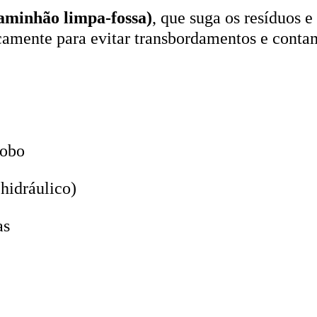
aminhão limpa-fossa)
, que suga os resíduos e
icamente para evitar transbordamentos e conta
lobo
hidráulico)
as