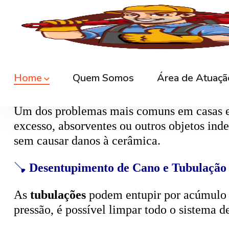
🚿
Desentupimento de Ralo
Ralos de banheiro
, lavanderia e área exte
sem quebrar pisos, preservando o ambiente
🚽
Desentupimento de Vaso Sanitário
Um dos problemas mais comuns em casas e
excesso, absorventes ou outros objetos ind
sem causar danos à cerâmica.
🪠
Desentupimento de Cano e Tubulação
As
tubulações
podem entupir por acúmulo de
pressão, é possível limpar todo o sistema 