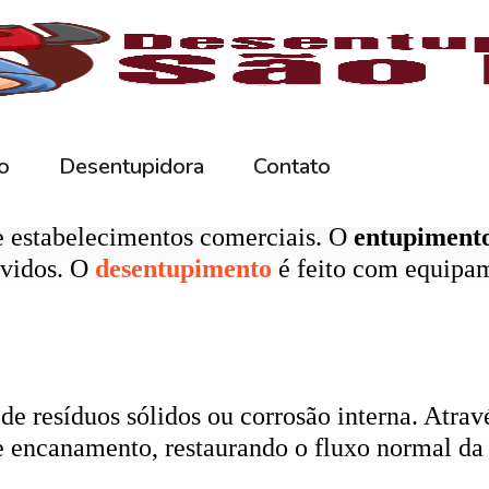
rna podem ficar bloqueados por cabelos, sabão
 e eliminando o mau cheiro.
 estabelecimentos comerciais. O
entupiment
evidos. O
desentupimento
é feito com equipa
 resíduos sólidos ou corrosão interna. Através
de encanamento, restaurando o fluxo normal da