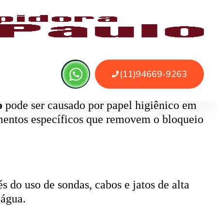
 ou sujeira. O serviço remove as obstruções
o
pode ser causado por papel higiênico em
mentos específicos que removem o bloqueio
 do uso de sondas, cabos e jatos de alta
 água.