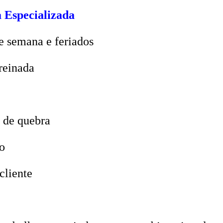
 Especializada
e semana e feriados
reinada
 de quebra
o
cliente