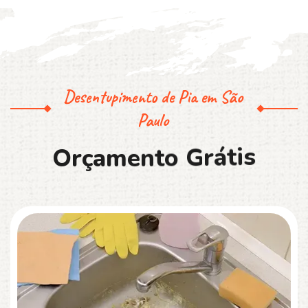
Desentupimento de Pia em São
Paulo
O
r
ç
a
m
e
n
t
o
G
r
á
t
i
s