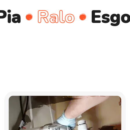
Ralo
Esgoto