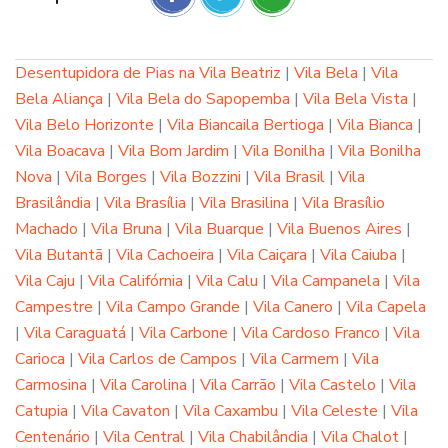
Desentupidora de Pias na Vila Beatriz
|
Vila Bela
|
Vila
Bela Aliança
|
Vila Bela do Sapopemba
|
Vila Bela Vista
|
Vila Belo Horizonte
|
Vila Biancaila Bertioga
|
Vila Bianca
|
Vila Boacava
|
Vila Bom Jardim
|
Vila Bonilha
|
Vila Bonilha
Nova
|
Vila Borges
|
Vila Bozzini
|
Vila Brasil
|
Vila
Brasilândia
|
Vila Brasília
|
Vila Brasilina
|
Vila Brasílio
Machado
|
Vila Bruna
|
Vila Buarque
|
Vila Buenos Aires
|
Vila Butantã
|
Vila Cachoeira
|
Vila Caiçara
|
Vila Caiuba
|
Vila Caju
|
Vila Califórnia
|
Vila Calu
|
Vila Campanela
|
Vila
Campestre
|
Vila Campo Grande
|
Vila Canero
|
Vila Capela
|
Vila Caraguatá
|
Vila Carbone
|
Vila Cardoso Franco
|
Vila
Carioca
|
Vila Carlos de Campos
|
Vila Carmem
|
Vila
Carmosina
|
Vila Carolina
|
Vila Carrão
|
Vila Castelo
|
Vila
Catupia
|
Vila Cavaton
|
Vila Caxambu
|
Vila Celeste
|
Vila
Centenário
|
Vila Central
|
Vila Chabilândia
|
Vila Chalot
|