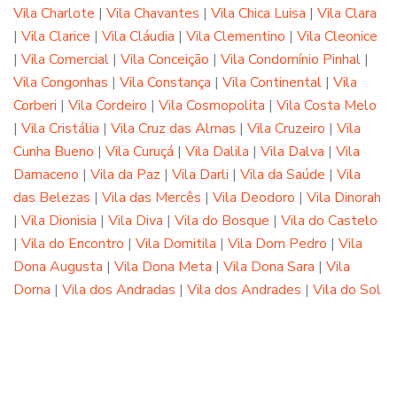
Vila Charlote
|
Vila Chavantes
|
Vila Chica Luisa
|
Vila Clara
|
Vila Clarice
|
Vila Cláudia
|
Vila Clementino
|
Vila Cleonice
|
Vila Comercial
|
Vila Conceição
|
Vila Condomínio Pinhal
|
Vila Congonhas
|
Vila Constança
|
Vila Continental
|
Vila
Corberi
|
Vila Cordeiro
|
Vila Cosmopolita
|
Vila Costa Melo
|
Vila Cristália
|
Vila Cruz das Almas
|
Vila Cruzeiro
|
Vila
Cunha Bueno
|
Vila Curuçá
|
Vila Dalila
|
Vila Dalva
|
Vila
Damaceno
|
Vila da Paz
|
Vila Darli
|
Vila da Saúde
|
Vila
das Belezas
|
Vila das Mercês
|
Vila Deodoro
|
Vila Dinorah
|
Vila Dionisia
|
Vila Diva
|
Vila do Bosque
|
Vila do Castelo
|
Vila do Encontro
|
Vila Domitila
|
Vila Dom Pedro
|
Vila
Dona Augusta
|
Vila Dona Meta
|
Vila Dona Sara
|
Vila
Dorna
|
Vila dos Andradas
|
Vila dos Andrades
|
Vila do Sol