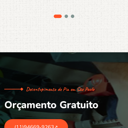
Desentupimento de Pia em São Paulo
O
r
ç
a
m
e
n
t
o
G
r
a
t
u
i
t
o
(11)94669-9263