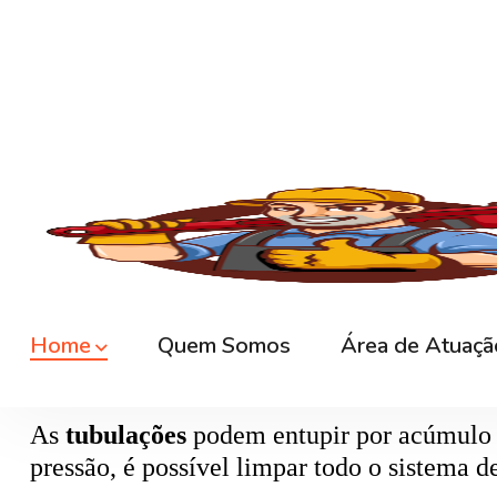
🚿
Desentupimento de Ralo
Ralos de banheiro
, lavanderia e área exte
sem quebrar pisos, preservando o ambiente
🚽
Desentupimento de Vaso Sanitário
Um dos problemas mais comuns em casas e
excesso, absorventes ou outros objetos ind
sem causar danos à cerâmica.
🪠
Desentupimento de Cano e Tubulação
As
tubulações
podem entupir por acúmulo de
pressão, é possível limpar todo o sistema 