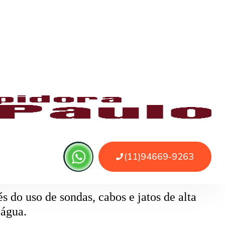
 ou sujeira. O serviço remove as obstruções
o
pode ser causado por papel higiênico em
mentos específicos que removem o bloqueio
 do uso de sondas, cabos e jatos de alta
 água.