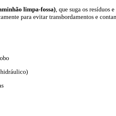
aminhão limpa-fossa)
, que suga os resíduos e
icamente para evitar transbordamentos e conta
lobo
hidráulico)
as