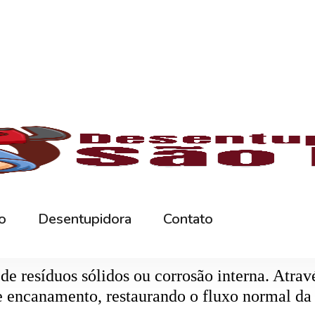
rna podem ficar bloqueados por cabelos, sabão
 e eliminando o mau cheiro.
 estabelecimentos comerciais. O
entupiment
evidos. O
desentupimento
é feito com equipa
 resíduos sólidos ou corrosão interna. Através
de encanamento, restaurando o fluxo normal da