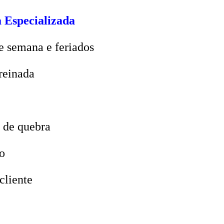
 Especializada
e semana e feriados
reinada
 de quebra
o
cliente