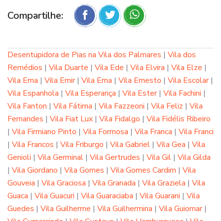
Compartilhe:
Desentupidora de Pias na Vila dos Palmares
|
Vila dos
Remédios
|
Vila Duarte
|
Vila Ede
|
Vila Elvira
|
Vila Elze
|
Vila Ema
|
Vila Emir
|
Vila Erna
|
Vila Ernesto
|
Vila Escolar
|
Vila Espanhola
|
Vila Esperança
|
Vila Ester
|
Vila Fachini
|
Vila Fanton
|
Vila Fátima
|
Vila Fazzeoni
|
Vila Feliz
|
Vila
Fernandes
|
Vila Fiat Lux
|
Vila Fidalgo
|
Vila Fidélis Ribeiro
|
Vila Firmiano Pinto
|
Vila Formosa
|
Vila Franca
|
Vila Franci
|
Vila Francos
|
Vila Friburgo
|
Vila Gabriel
|
Vila Gea
|
Vila
Genioli
|
Vila Germinal
|
Vila Gertrudes
|
Vila Gil
|
Vila Gilda
|
Vila Giordano
|
Vila Gomes
|
Vila Gomes Cardim
|
Vila
Gouveia
|
Vila Graciosa
|
Vila Granada
|
Vila Graziela
|
Vila
Guaca
|
Vila Guacuri
|
Vila Guaraciaba
|
Vila Guarani
|
Vila
Guedes
|
Vila Guilherme
|
Vila Guilhermina
|
Vila Guiomar
|