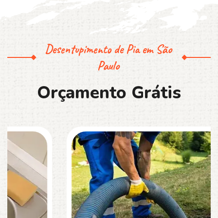
Desentupimento de Pia em São
Paulo
O
r
ç
a
m
e
n
t
o
G
r
á
t
i
s