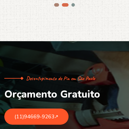
Desentupimento de Pia em São Paulo
O
r
ç
a
m
e
n
t
o
G
r
a
t
u
i
t
o
(11)94669-9263