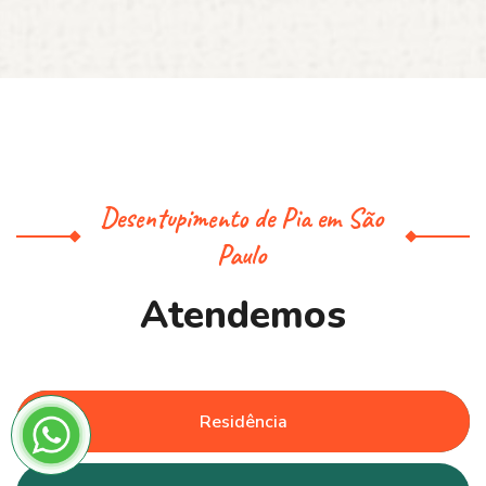
Desentupimento de Pia em São
Paulo
A
t
e
n
d
e
m
o
s
Residência