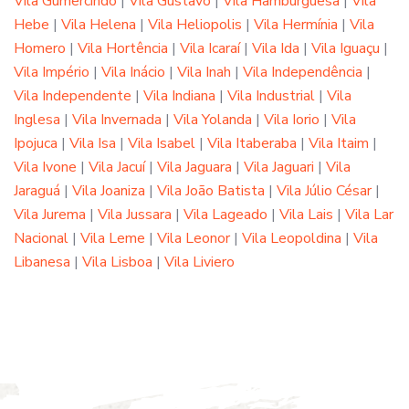
Vila Gumercindo
|
Vila Gustavo
|
Vila Hamburguesa
|
Vila
Hebe
|
Vila Helena
|
Vila Heliopolis
|
Vila Hermínia
|
Vila
Homero
|
Vila Hortência
|
Vila Icaraí
|
Vila Ida
|
Vila Iguaçu
|
Vila Império
|
Vila Inácio
|
Vila Inah
|
Vila Independência
|
Vila Independente
|
Vila Indiana
|
Vila Industrial
|
Vila
Inglesa
|
Vila Invernada
|
Vila Yolanda
|
Vila Iorio
|
Vila
Ipojuca
|
Vila Isa
|
Vila Isabel
|
Vila Itaberaba
|
Vila Itaim
|
Vila Ivone
|
Vila Jacuí
|
Vila Jaguara
|
Vila Jaguari
|
Vila
Jaraguá
|
Vila Joaniza
|
Vila João Batista
|
Vila Júlio César
|
Vila Jurema
|
Vila Jussara
|
Vila Lageado
|
Vila Lais
|
Vila Lar
Nacional
|
Vila Leme
|
Vila Leonor
|
Vila Leopoldina
|
Vila
Libanesa
|
Vila Lisboa
|
Vila Liviero