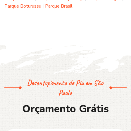
Parque Boturussu
|
Parque Brasil
Desentupimento de Pia em São
Paulo
O
r
ç
a
m
e
n
t
o
G
r
á
t
i
s