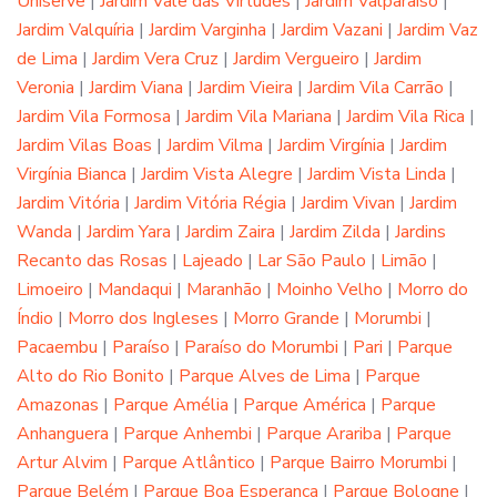
Uniserve
|
Jardim Vale das Virtudes
|
Jardim Valparaíso
|
Jardim Valquíria
|
Jardim Varginha
|
Jardim Vazani
|
Jardim Vaz
de Lima
|
Jardim Vera Cruz
|
Jardim Vergueiro
|
Jardim
Veronia
|
Jardim Viana
|
Jardim Vieira
|
Jardim Vila Carrão
|
Jardim Vila Formosa
|
Jardim Vila Mariana
|
Jardim Vila Rica
|
Jardim Vilas Boas
|
Jardim Vilma
|
Jardim Virgínia
|
Jardim
Virgínia Bianca
|
Jardim Vista Alegre
|
Jardim Vista Linda
|
Jardim Vitória
|
Jardim Vitória Régia
|
Jardim Vivan
|
Jardim
Wanda
|
Jardim Yara
|
Jardim Zaira
|
Jardim Zilda
|
Jardins
Recanto das Rosas
|
Lajeado
|
Lar São Paulo
|
Limão
|
Limoeiro
|
Mandaqui
|
Maranhão
|
Moinho Velho
|
Morro do
Índio
|
Morro dos Ingleses
|
Morro Grande
|
Morumbi
|
Pacaembu
|
Paraíso
|
Paraíso do Morumbi
|
Pari
|
Parque
Alto do Rio Bonito
|
Parque Alves de Lima
|
Parque
Amazonas
|
Parque Amélia
|
Parque América
|
Parque
Anhanguera
|
Parque Anhembi
|
Parque Arariba
|
Parque
Artur Alvim
|
Parque Atlântico
|
Parque Bairro Morumbi
|
Parque Belém
|
Parque Boa Esperança
|
Parque Bologne
|