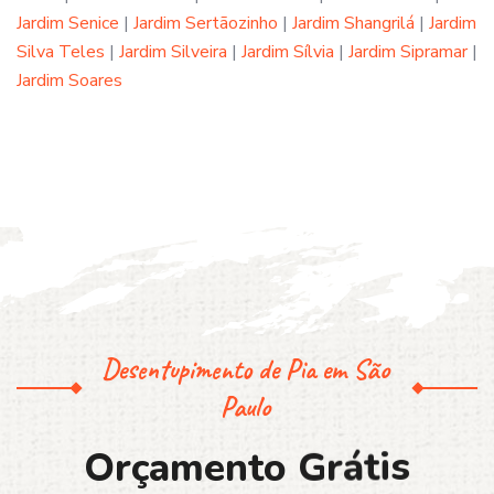
Jardim Senice
|
Jardim Sertãozinho
|
Jardim Shangrilá
|
Jardim
Silva Teles
|
Jardim Silveira
|
Jardim Sílvia
|
Jardim Sipramar
|
Jardim Soares
Desentupimento de Pia em São
Paulo
O
r
ç
a
m
e
n
t
o
G
r
á
t
i
s