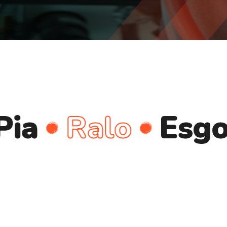
Ralo
Esgoto