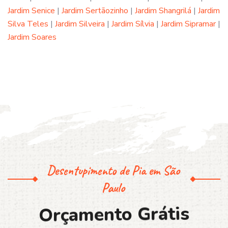
Jardim Senice
|
Jardim Sertãozinho
|
Jardim Shangrilá
|
Jardim
Silva Teles
|
Jardim Silveira
|
Jardim Sílvia
|
Jardim Sipramar
|
Jardim Soares
Desentupimento de Pia em São
Paulo
O
r
ç
a
m
e
n
t
o
G
r
á
t
i
s