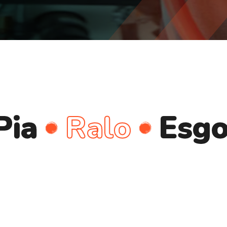
Ralo
Esgoto