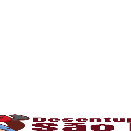
rna podem ficar bloqueados por cabelos, sabão
 e eliminando o mau cheiro.
 estabelecimentos comerciais. O
entupiment
evidos. O
desentupimento
é feito com equipa
 resíduos sólidos ou corrosão interna. Através
de encanamento, restaurando o fluxo normal da