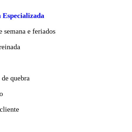
 Especializada
e semana e feriados
reinada
 de quebra
o
cliente