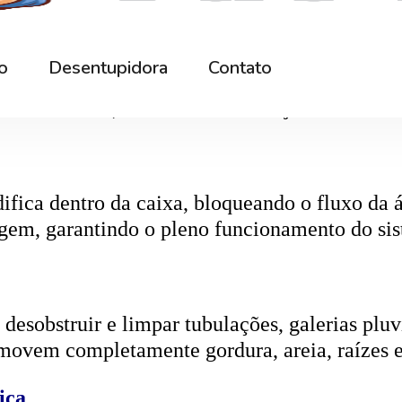
r os resíduos da rede interna. Quando entupida
eta da caixa, retirando toda a sujeira acumul
ifica dentro da caixa, bloqueando o fluxo da
gem, garantindo o pleno funcionamento do si
esobstruir e limpar tubulações, galerias pluvi
emovem completamente gordura, areia, raízes e
ica