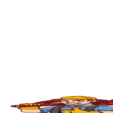
🚿
Desentupimento de Ralo
Ralos de banheiro
, lavanderia e área exte
sem quebrar pisos, preservando o ambiente
🚽
Desentupimento de Vaso Sanitário
Um dos problemas mais comuns em casas e
excesso, absorventes ou outros objetos ind
sem causar danos à cerâmica.
🪠
Desentupimento de Cano e Tubulação
As
tubulações
podem entupir por acúmulo de
pressão, é possível limpar todo o sistema 