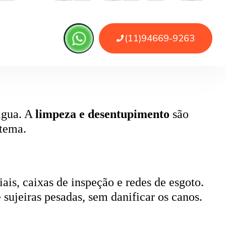
, pode causar retorno de esgoto e mau
ada.
 água. A
limpeza e desentupimento
são
stema.
ais, caixas de inspeção e redes de esgoto.
 sujeiras pesadas, sem danificar os canos.