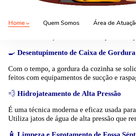
🕳️
Desentupimento de Caixa de Esgoto
A
caixa de esgoto
é responsável por coleta
cheiro. O serviço consiste na limpeza compl
🍳
Desentupimento de Caixa de Gordura
Com o tempo, a gordura da cozinha se solid
feitos com equipamentos de sucção e raspa
💨
Hidrojateamento de Alta Pressão
É uma técnica moderna e eficaz usada para d
Utiliza jatos de água de alta pressão que r
🧴
Limpeza e Esgotamento de Fossa Sépt