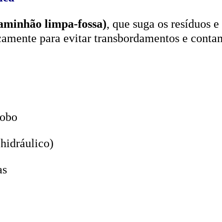
aminhão limpa-fossa)
, que suga os resíduos e
icamente para evitar transbordamentos e conta
lobo
hidráulico)
as