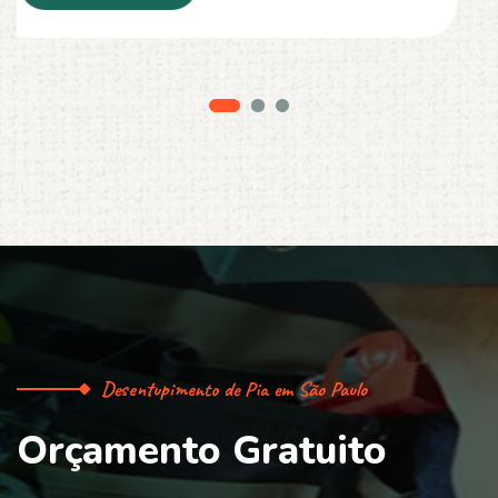
Desentupimento de Pia em São Paulo
O
r
ç
a
m
e
n
t
o
G
r
a
t
u
i
t
o