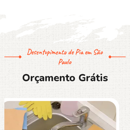
Desentupimento de Pia em São
Paulo
O
r
ç
a
m
e
n
t
o
G
r
á
t
i
s