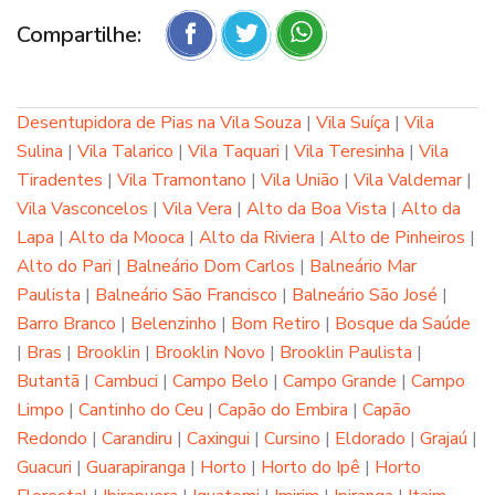
Compartilhe:
Desentupidora de Pias na Vila Souza
|
Vila Suíça
|
Vila
Sulina
|
Vila Talarico
|
Vila Taquari
|
Vila Teresinha
|
Vila
Tiradentes
|
Vila Tramontano
|
Vila União
|
Vila Valdemar
|
Vila Vasconcelos
|
Vila Vera
|
Alto da Boa Vista
|
Alto da
Lapa
|
Alto da Mooca
|
Alto da Riviera
|
Alto de Pinheiros
|
Alto do Pari
|
Balneário Dom Carlos
|
Balneário Mar
Paulista
|
Balneário São Francisco
|
Balneário São José
|
Barro Branco
|
Belenzinho
|
Bom Retiro
|
Bosque da Saúde
|
Bras
|
Brooklin
|
Brooklin Novo
|
Brooklin Paulista
|
Butantã
|
Cambuci
|
Campo Belo
|
Campo Grande
|
Campo
Limpo
|
Cantinho do Ceu
|
Capão do Embira
|
Capão
Redondo
|
Carandiru
|
Caxingui
|
Cursino
|
Eldorado
|
Grajaú
|
Guacuri
|
Guarapiranga
|
Horto
|
Horto do Ipê
|
Horto