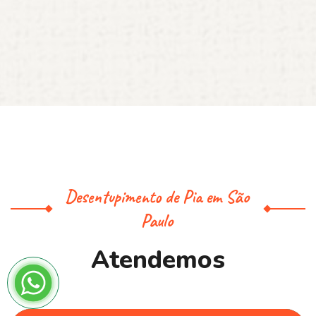
Desentupimento de Pia em São
Paulo
A
t
e
n
d
e
m
o
s