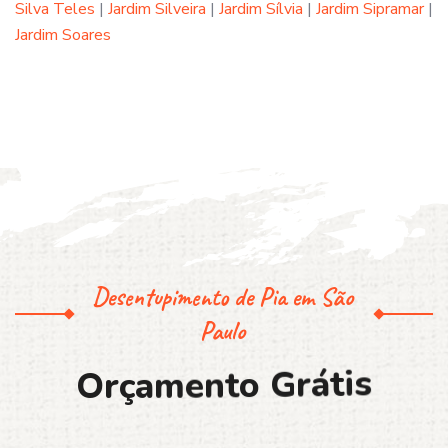
Silva Teles
|
Jardim Silveira
|
Jardim Sílvia
|
Jardim Sipramar
|
Jardim Soares
Desentupimento de Pia em São
Paulo
O
r
ç
a
m
e
n
t
o
G
r
á
t
i
s