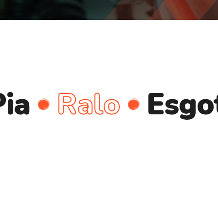
Ralo
Esgoto