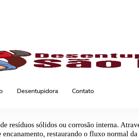
rna podem ficar bloqueados por cabelos, sabão
 e eliminando o mau cheiro.
 estabelecimentos comerciais. O
entupiment
evidos. O
desentupimento
é feito com equipa
 resíduos sólidos ou corrosão interna. Através
de encanamento, restaurando o fluxo normal da