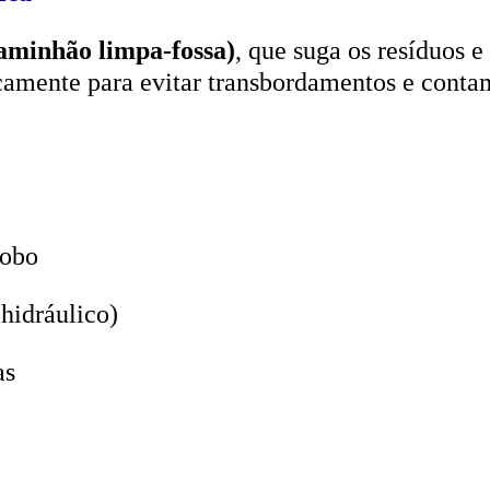
aminhão limpa-fossa)
, que suga os resíduos e
icamente para evitar transbordamentos e conta
lobo
hidráulico)
as