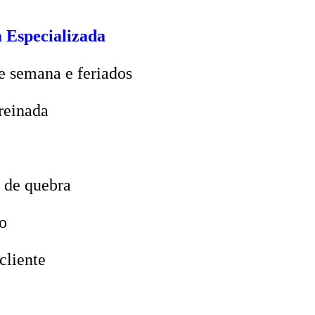
 Especializada
e semana e feriados
reinada
 de quebra
o
cliente