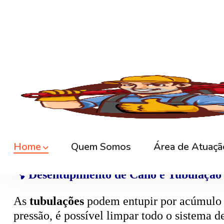
🚿
Desentupimento de Ralo
Ralos de banheiro
, lavanderia e área exte
sem quebrar pisos, preservando o ambiente
🚽
Desentupimento de Vaso Sanitário
Um dos problemas mais comuns em casas e
excesso, absorventes ou outros objetos ind
sem causar danos à cerâmica.
🪠
Desentupimento de Cano e Tubulação
As
tubulações
podem entupir por acúmulo de
pressão, é possível limpar todo o sistema 