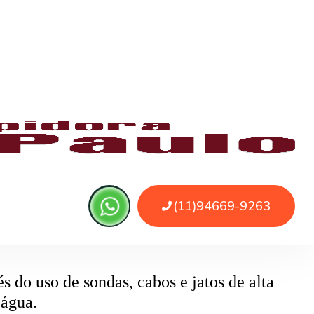
 ou sujeira. O serviço remove as obstruções
o
pode ser causado por papel higiênico em
mentos específicos que removem o bloqueio
 do uso de sondas, cabos e jatos de alta
 água.