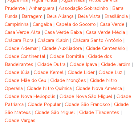
|
Água Fria
|
Água Funda
|
Água Rasa
|
Altos de Vila
Prudente
|
Anhanguera
|
Associação Sobradinho
|
Barra
Funda
|
Barragem
|
Bela Aliança
|
Bela Vista
|
Brasilândia
|
Campininha
|
Cangaiba
|
Capela do Socorro
|
Casa Verde
|
Casa Verde Alta
|
Casa Verde Baixa
|
Casa Verde Média
|
Chácara Flora
|
Chácara Klabin
|
Chácara Santo Antônio
|
Cidade Ademar
|
Cidade Auxiliadora
|
Cidade Centenário
|
Cidade Continental
|
Cidade Domitila
|
Cidade dos
Bandeirantes
|
Cidade Dutra
|
Cidade Ipava
|
Cidade Jardim
|
Cidade Júlia
|
Cidade Kemel
|
Cidade Lider
|
Cidade Luz
|
Cidade Mãe do Ceu
|
Cidade Monções
|
Cidade Nitro
Operária
|
Cidade Nitro Química
|
Cidade Nova América
|
Cidade Nova Heliopolis
|
Cidade Nova São Miguel
|
Cidade
Patriarca
|
Cidade Popular
|
Cidade São Francisco
|
Cidade
São Mateus
|
Cidade São Miguel
|
Cidade Tiradentes
|
Cidade Vargas