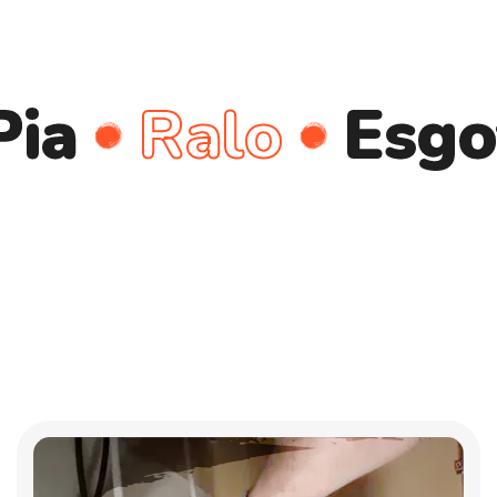
Ralo
Esgoto