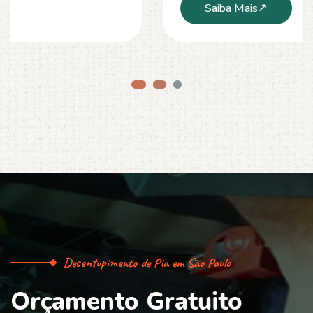
Saiba Mais
Desentupimento de Pia em São Paulo
O
r
ç
a
m
e
n
t
o
G
r
a
t
u
i
t
o