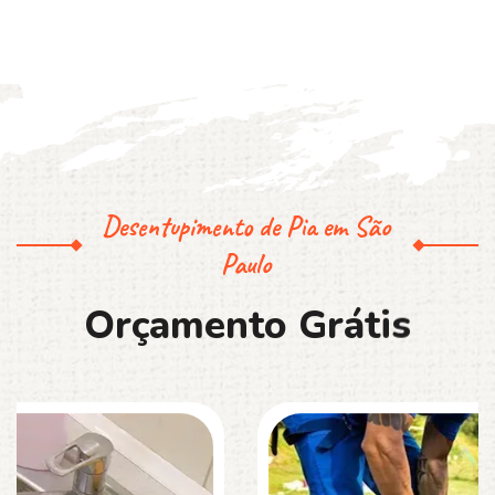
Desentupimento de Pia em São
Paulo
O
r
ç
a
m
e
n
t
o
G
r
á
t
i
s