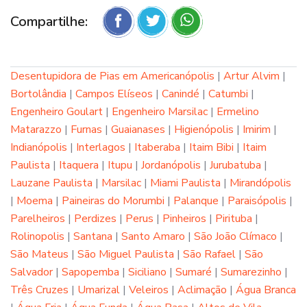
Compartilhe:
Desentupidora de Pias em Americanópolis
|
Artur Alvim
|
Bortolândia
|
Campos Elíseos
|
Canindé
|
Catumbi
|
Engenheiro Goulart
|
Engenheiro Marsilac
|
Ermelino
Matarazzo
|
Furnas
|
Guaianases
|
Higienópolis
|
Imirim
|
Indianópolis
|
Interlagos
|
Itaberaba
|
Itaim Bibi
|
Itaim
Paulista
|
Itaquera
|
Itupu
|
Jordanópolis
|
Jurubatuba
|
Lauzane Paulista
|
Marsilac
|
Miami Paulista
|
Mirandópolis
|
Moema
|
Paineiras do Morumbi
|
Palanque
|
Paraisópolis
|
Parelheiros
|
Perdizes
|
Perus
|
Pinheiros
|
Pirituba
|
Rolinopolis
|
Santana
|
Santo Amaro
|
São João Clímaco
|
São Mateus
|
São Miguel Paulista
|
São Rafael
|
São
Salvador
|
Sapopemba
|
Siciliano
|
Sumaré
|
Sumarezinho
|
Três Cruzes
|
Umarizal
|
Veleiros
|
Aclimação
|
Água Branca