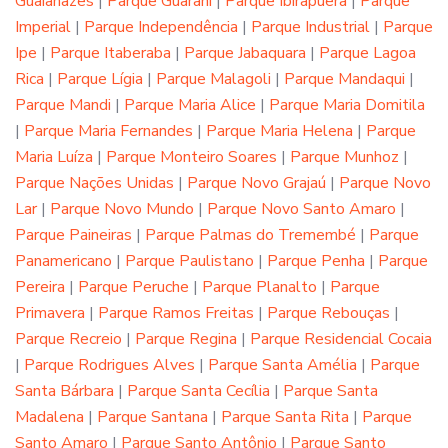
Guaianazes
|
Parque Guarani
|
Parque Ibirapuera
|
Parque
Imperial
|
Parque Independência
|
Parque Industrial
|
Parque
Ipe
|
Parque Itaberaba
|
Parque Jabaquara
|
Parque Lagoa
Rica
|
Parque Lígia
|
Parque Malagoli
|
Parque Mandaqui
|
Parque Mandi
|
Parque Maria Alice
|
Parque Maria Domitila
|
Parque Maria Fernandes
|
Parque Maria Helena
|
Parque
Maria Luíza
|
Parque Monteiro Soares
|
Parque Munhoz
|
Parque Nações Unidas
|
Parque Novo Grajaú
|
Parque Novo
Lar
|
Parque Novo Mundo
|
Parque Novo Santo Amaro
|
Parque Paineiras
|
Parque Palmas do Tremembé
|
Parque
Panamericano
|
Parque Paulistano
|
Parque Penha
|
Parque
Pereira
|
Parque Peruche
|
Parque Planalto
|
Parque
Primavera
|
Parque Ramos Freitas
|
Parque Rebouças
|
Parque Recreio
|
Parque Regina
|
Parque Residencial Cocaia
|
Parque Rodrigues Alves
|
Parque Santa Amélia
|
Parque
Santa Bárbara
|
Parque Santa Cecília
|
Parque Santa
Madalena
|
Parque Santana
|
Parque Santa Rita
|
Parque
Santo Amaro
|
Parque Santo Antônio
|
Parque Santo