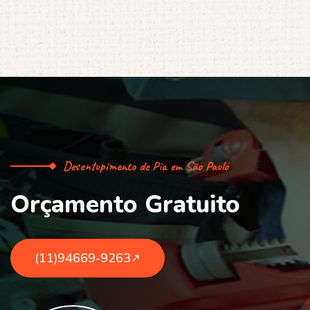
Desentupimento de Pia em São Paulo
O
r
ç
a
m
e
n
t
o
G
r
a
t
u
i
t
o
(11)94669-9263