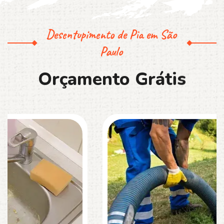
Desentupimento de Pia em São
Paulo
O
r
ç
a
m
e
n
t
o
G
r
á
t
i
s