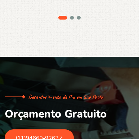
Desentupimento de Pia em São Paulo
O
r
ç
a
m
e
n
t
o
G
r
a
t
u
i
t
o
(11)94669-9263