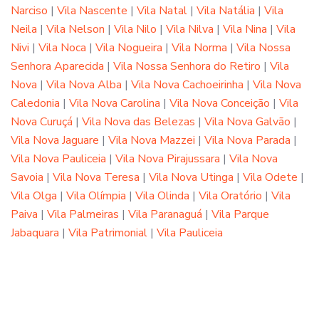
Narciso
|
Vila Nascente
|
Vila Natal
|
Vila Natália
|
Vila
Neila
|
Vila Nelson
|
Vila Nilo
|
Vila Nilva
|
Vila Nina
|
Vila
Nivi
|
Vila Noca
|
Vila Nogueira
|
Vila Norma
|
Vila Nossa
Senhora Aparecida
|
Vila Nossa Senhora do Retiro
|
Vila
Nova
|
Vila Nova Alba
|
Vila Nova Cachoeirinha
|
Vila Nova
Caledonia
|
Vila Nova Carolina
|
Vila Nova Conceição
|
Vila
Nova Curuçá
|
Vila Nova das Belezas
|
Vila Nova Galvão
|
Vila Nova Jaguare
|
Vila Nova Mazzei
|
Vila Nova Parada
|
Vila Nova Pauliceia
|
Vila Nova Pirajussara
|
Vila Nova
Savoia
|
Vila Nova Teresa
|
Vila Nova Utinga
|
Vila Odete
|
Vila Olga
|
Vila Olímpia
|
Vila Olinda
|
Vila Oratório
|
Vila
Paiva
|
Vila Palmeiras
|
Vila Paranaguá
|
Vila Parque
Jabaquara
|
Vila Patrimonial
|
Vila Pauliceia