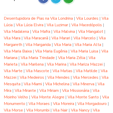
Desentupidora de Pias na Vila Londrina
|
Vila Lourdes
|
Vila
Lúcia
|
Vila Lúcia Elvira
|
Vila Luzimar
|
Vila Macedópolis
|
Vila Madalena
|
Vila Mafra
|
Vila Malvina
|
Vila Mangalot
|
Vila Mara
|
Vila Maracanã
|
Vila Marari
|
Vila Marcelo
|
Vila
Margareth
|
Vila Margarida
|
Vila Maria
|
Vila Maria Alta
|
Vila Maria Baixa
|
Vila Maria Eugênia
|
Vila Maria Luisa
|
Vila
Mariana
|
Vila Maria Trindade
|
Vila Maria Zélia
|
Vila
Marieta
|
Vila Marilena
|
Vila Marina
|
Vila Mariza Mazzei
|
Vila Marte
|
Vila Mascote
|
Vila Matias
|
Vila Matilde
|
Vila
Mazzei
|
Vila Medeiros
|
Vila Mendes
|
Vila Mercedes
|
Vila
Mesquita
|
Vila Miami
|
Vila Michelina
|
Vila Minerva
|
Vila
Mira
|
Vila Mirante
|
Vila Miriam
|
Vila Missionária
|
Vila
Moinho Velho
|
Vila Monte Alegre
|
Vila Monte Santo
|
Vila
Monumento
|
Vila Moraes
|
Vila Moreira
|
Vila Morgadouro
|
Vila Morse
|
Vila Morumbi
|
Vila Nair
|
Vila Nancy
|
Vila