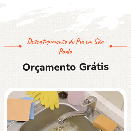
Desentupimento de Pia em São
Paulo
O
r
ç
a
m
e
n
t
o
G
r
á
t
i
s