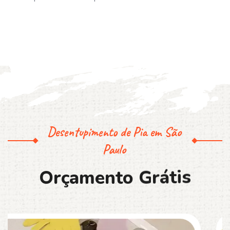
Desentupimento de Pia em São
Paulo
O
r
ç
a
m
e
n
t
o
G
r
á
t
i
s