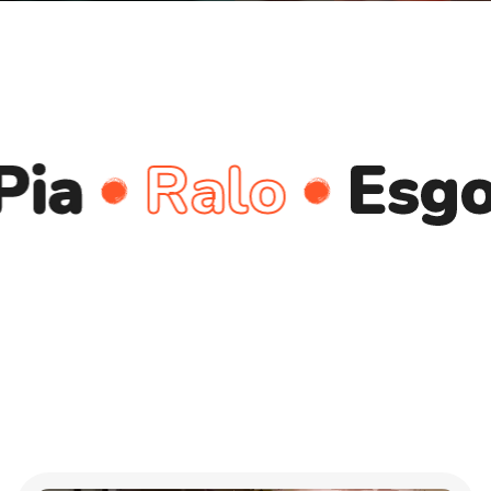
Ralo
Esgoto