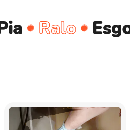
Ralo
Esgoto