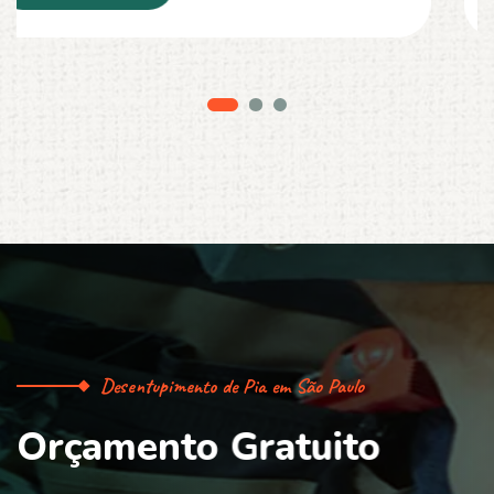
Desentupimento de Pia em São Paulo
O
r
ç
a
m
e
n
t
o
G
r
a
t
u
i
t
o