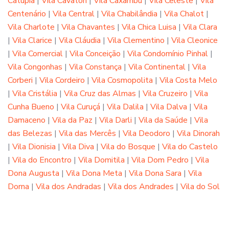
Catupia
|
Vila Cavaton
|
Vila Caxambu
|
Vila Celeste
|
Vila
Centenário
|
Vila Central
|
Vila Chabilândia
|
Vila Chalot
|
Vila Charlote
|
Vila Chavantes
|
Vila Chica Luisa
|
Vila Clara
|
Vila Clarice
|
Vila Cláudia
|
Vila Clementino
|
Vila Cleonice
|
Vila Comercial
|
Vila Conceição
|
Vila Condomínio Pinhal
|
Vila Congonhas
|
Vila Constança
|
Vila Continental
|
Vila
Corberi
|
Vila Cordeiro
|
Vila Cosmopolita
|
Vila Costa Melo
|
Vila Cristália
|
Vila Cruz das Almas
|
Vila Cruzeiro
|
Vila
Cunha Bueno
|
Vila Curuçá
|
Vila Dalila
|
Vila Dalva
|
Vila
Damaceno
|
Vila da Paz
|
Vila Darli
|
Vila da Saúde
|
Vila
das Belezas
|
Vila das Mercês
|
Vila Deodoro
|
Vila Dinorah
|
Vila Dionisia
|
Vila Diva
|
Vila do Bosque
|
Vila do Castelo
|
Vila do Encontro
|
Vila Domitila
|
Vila Dom Pedro
|
Vila
Dona Augusta
|
Vila Dona Meta
|
Vila Dona Sara
|
Vila
Dorna
|
Vila dos Andradas
|
Vila dos Andrades
|
Vila do Sol