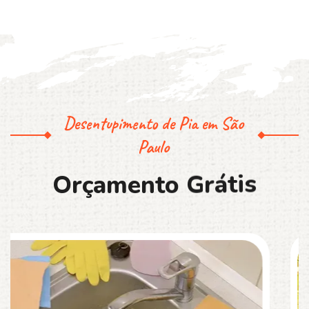
Desentupimento de Pia em São
Paulo
O
r
ç
a
m
e
n
t
o
G
r
á
t
i
s