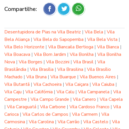
Compartilhe:
Desentupidora de Pias na Vila Beatriz
|
Vila Bela
|
Vila
Bela Aliança
|
Vila Bela do Sapopemba
|
Vila Bela Vista
|
Vila Belo Horizonte
|
Vila Biancaila Bertioga
|
Vila Bianca
|
Vila Boacava
|
Vila Bom Jardim
|
Vila Bonilha
|
Vila Bonilha
Nova
|
Vila Borges
|
Vila Bozzini
|
Vila Brasil
|
Vila
Brasilândia
|
Vila Brasília
|
Vila Brasilina
|
Vila Brasílio
Machado
|
Vila Bruna
|
Vila Buarque
|
Vila Buenos Aires
|
Vila Butantã
|
Vila Cachoeira
|
Vila Caiçara
|
Vila Caiuba
|
Vila Caju
|
Vila Califórnia
|
Vila Calu
|
Vila Campanela
|
Vila
Campestre
|
Vila Campo Grande
|
Vila Canero
|
Vila Capela
|
Vila Caraguatá
|
Vila Carbone
|
Vila Cardoso Franco
|
Vila
Carioca
|
Vila Carlos de Campos
|
Vila Carmem
|
Vila
Carmosina
|
Vila Carolina
|
Vila Carrão
|
Vila Castelo
|
Vila