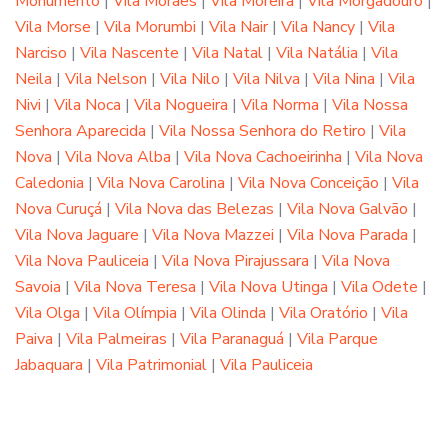
Monumento
|
Vila Moraes
|
Vila Moreira
|
Vila Morgadouro
|
Vila Morse
|
Vila Morumbi
|
Vila Nair
|
Vila Nancy
|
Vila
Narciso
|
Vila Nascente
|
Vila Natal
|
Vila Natália
|
Vila
Neila
|
Vila Nelson
|
Vila Nilo
|
Vila Nilva
|
Vila Nina
|
Vila
Nivi
|
Vila Noca
|
Vila Nogueira
|
Vila Norma
|
Vila Nossa
Senhora Aparecida
|
Vila Nossa Senhora do Retiro
|
Vila
Nova
|
Vila Nova Alba
|
Vila Nova Cachoeirinha
|
Vila Nova
Caledonia
|
Vila Nova Carolina
|
Vila Nova Conceição
|
Vila
Nova Curuçá
|
Vila Nova das Belezas
|
Vila Nova Galvão
|
Vila Nova Jaguare
|
Vila Nova Mazzei
|
Vila Nova Parada
|
Vila Nova Pauliceia
|
Vila Nova Pirajussara
|
Vila Nova
Savoia
|
Vila Nova Teresa
|
Vila Nova Utinga
|
Vila Odete
|
Vila Olga
|
Vila Olímpia
|
Vila Olinda
|
Vila Oratório
|
Vila
Paiva
|
Vila Palmeiras
|
Vila Paranaguá
|
Vila Parque
Jabaquara
|
Vila Patrimonial
|
Vila Pauliceia