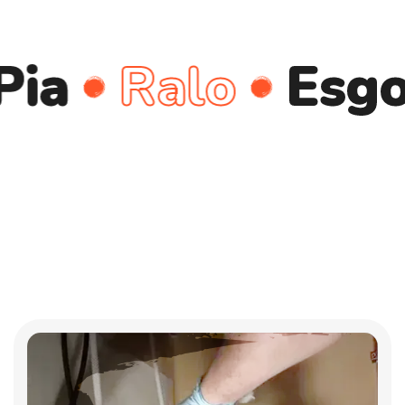
Ralo
Esgoto