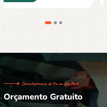
Desentupimento de Pia em São Paulo
O
r
ç
a
m
e
n
t
o
G
r
a
t
u
i
t
o