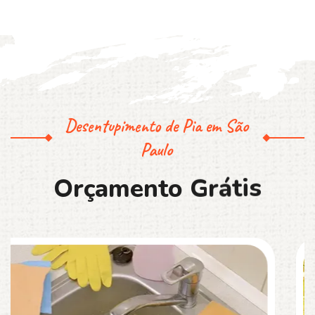
Desentupimento de Pia em São
Paulo
O
r
ç
a
m
e
n
t
o
G
r
á
t
i
s