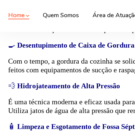
🕳️
Desentupimento de Caixa de Esgoto
A
caixa de esgoto
é responsável por coleta
cheiro. O serviço consiste na limpeza compl
🍳
Desentupimento de Caixa de Gordura
Com o tempo, a gordura da cozinha se solid
feitos com equipamentos de sucção e raspa
💨
Hidrojateamento de Alta Pressão
É uma técnica moderna e eficaz usada para d
Utiliza jatos de água de alta pressão que r
🧴
Limpeza e Esgotamento de Fossa Sépt