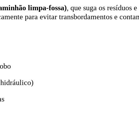
aminhão limpa-fossa)
, que suga os resíduos e
icamente para evitar transbordamentos e conta
lobo
hidráulico)
as