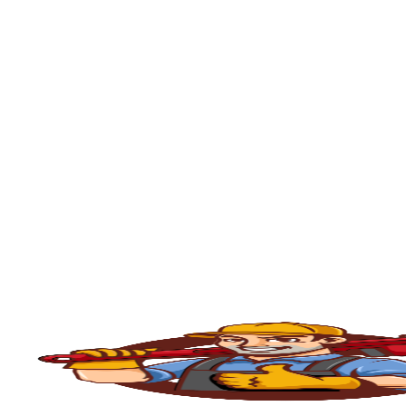
🚿
Desentupimento de Ralo
Ralos de banheiro
, lavanderia e área exte
sem quebrar pisos, preservando o ambiente
🚽
Desentupimento de Vaso Sanitário
Um dos problemas mais comuns em casas e
excesso, absorventes ou outros objetos ind
sem causar danos à cerâmica.
🪠
Desentupimento de Cano e Tubulação
As
tubulações
podem entupir por acúmulo de
pressão, é possível limpar todo o sistema 