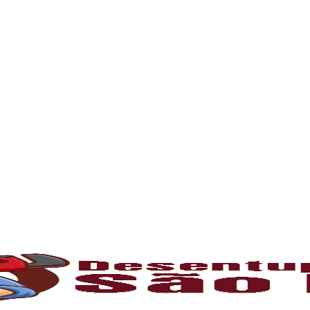
rna podem ficar bloqueados por cabelos, sabão
 e eliminando o mau cheiro.
 estabelecimentos comerciais. O
entupiment
evidos. O
desentupimento
é feito com equipa
 resíduos sólidos ou corrosão interna. Através
de encanamento, restaurando o fluxo normal da