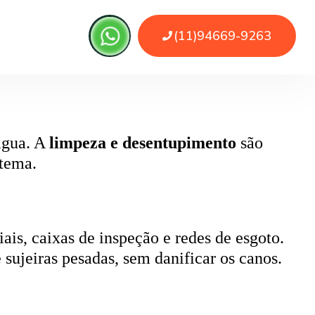
, pode causar retorno de esgoto e mau
ada.
 água. A
limpeza e desentupimento
são
stema.
ais, caixas de inspeção e redes de esgoto.
 sujeiras pesadas, sem danificar os canos.