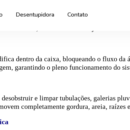
r os resíduos da rede interna. Quando entupida
eta da caixa, retirando toda a sujeira acumul
ifica dentro da caixa, bloqueando o fluxo da
gem, garantindo o pleno funcionamento do si
esobstruir e limpar tubulações, galerias pluvi
emovem completamente gordura, areia, raízes e
ica