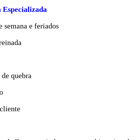
 Especializada
e semana e feriados
reinada
 de quebra
o
cliente