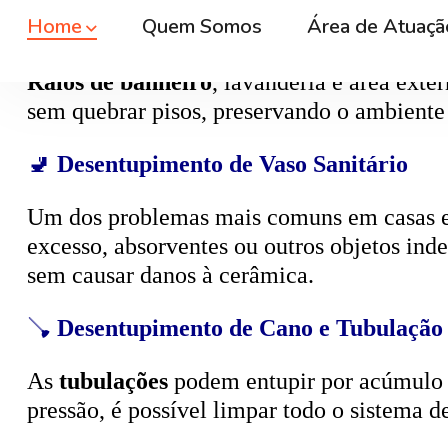
🚿
Desentupimento de Ralo
Ralos de banheiro
, lavanderia e área exte
sem quebrar pisos, preservando o ambiente
🚽
Desentupimento de Vaso Sanitário
Um dos problemas mais comuns em casas e
excesso, absorventes ou outros objetos ind
sem causar danos à cerâmica.
🪠
Desentupimento de Cano e Tubulação
As
tubulações
podem entupir por acúmulo de
pressão, é possível limpar todo o sistema 