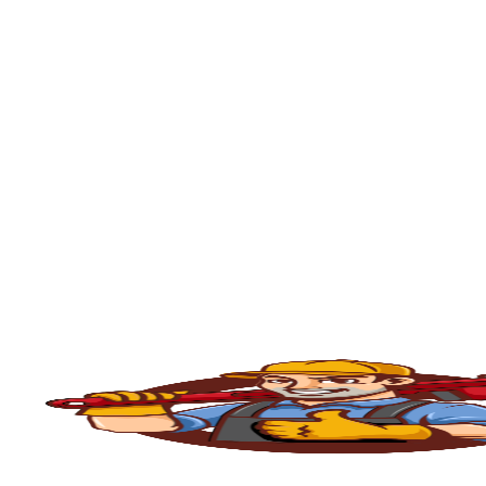
Arpoador
, portanto, se está enfrentando 
minutos em sua residência ou empresa.
O serviço de
desentupimento
é fundamenta
comércios, condomínios e indústrias. Com o
e outros materiais que acabam obstruindo
Pias no Jardim Arpoador
, e contamos co
seguro e eficiente.
💧
Principais Serviços de Desentupiment
🧽
Desentupimento de Pia
Com o uso constante, as
pias da cozinha
ac
desentupimento é feito com máquinas rota
fluxo normal.