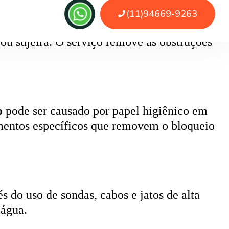
 ou sujeira. O serviço remove as obstruções
o
pode ser causado por papel higiênico em
mentos específicos que removem o bloqueio
 do uso de sondas, cabos e jatos de alta
 água.