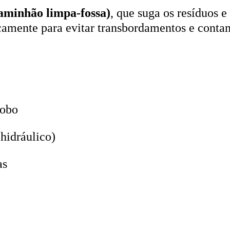
aminhão limpa-fossa)
, que suga os resíduos e
icamente para evitar transbordamentos e conta
lobo
hidráulico)
as