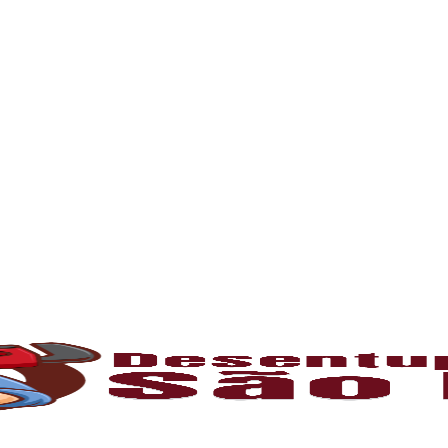
problema com entupimento, mantenha contato e 
l para manter o bom funcionamento das redes h
 tempo, é comum o acúmulo de sujeiras, resíd
 canos e comprometendo o fluxo da água. Som
m profissionais capacitados e equipamentos m
o
umulam gordura e restos de comida, causando
tivas ou hidrojateamento, que limpam comple