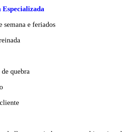
 Especializada
e semana e feriados
reinada
 de quebra
o
cliente