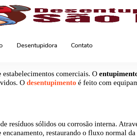
rna podem ficar bloqueados por cabelos, sabão
 e eliminando o mau cheiro.
 estabelecimentos comerciais. O
entupiment
evidos. O
desentupimento
é feito com equipa
 resíduos sólidos ou corrosão interna. Através
de encanamento, restaurando o fluxo normal da