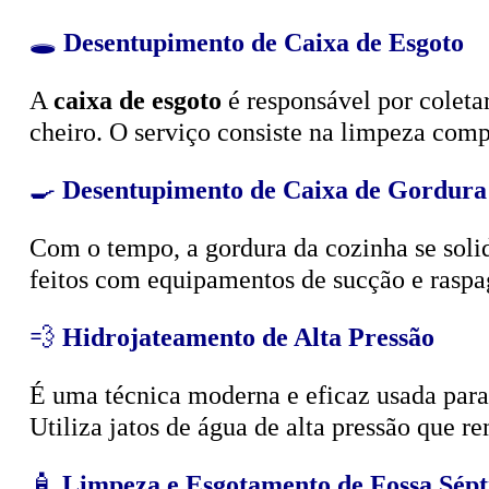
🕳️
Desentupimento de Caixa de Esgoto
A
caixa de esgoto
é responsável por coleta
cheiro. O serviço consiste na limpeza compl
🍳
Desentupimento de Caixa de Gordura
Com o tempo, a gordura da cozinha se solid
feitos com equipamentos de sucção e raspa
💨
Hidrojateamento de Alta Pressão
É uma técnica moderna e eficaz usada para d
Utiliza jatos de água de alta pressão que r
🧴
Limpeza e Esgotamento de Fossa Sépt