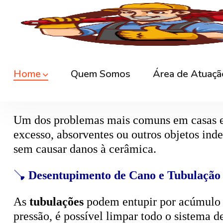
🚿
Desentupimento de Ralo
Ralos de banheiro
, lavanderia e área exte
sem quebrar pisos, preservando o ambiente
🚽
Desentupimento de Vaso Sanitário
Um dos problemas mais comuns em casas e
excesso, absorventes ou outros objetos ind
sem causar danos à cerâmica.
🪠
Desentupimento de Cano e Tubulação
As
tubulações
podem entupir por acúmulo de
pressão, é possível limpar todo o sistema 