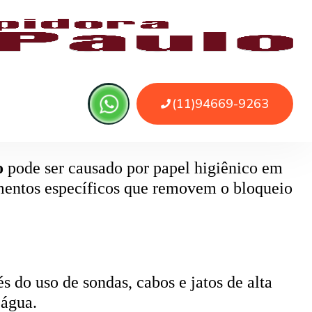
 ou sujeira. O serviço remove as obstruções
o
pode ser causado por papel higiênico em
mentos específicos que removem o bloqueio
 do uso de sondas, cabos e jatos de alta
 água.