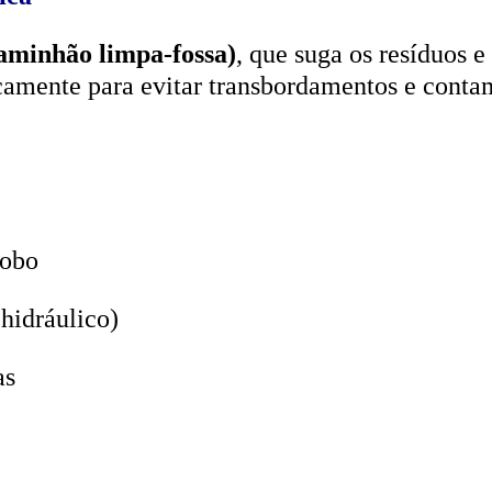
aminhão limpa-fossa)
, que suga os resíduos e
icamente para evitar transbordamentos e conta
lobo
hidráulico)
as