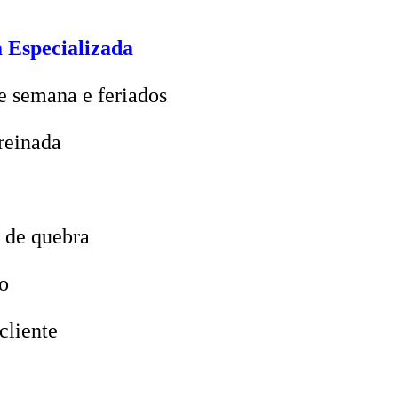
 Especializada
e semana e feriados
reinada
 de quebra
o
cliente