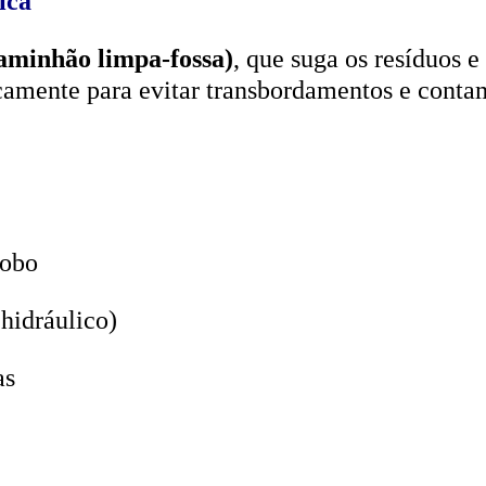
aminhão limpa-fossa)
, que suga os resíduos e
icamente para evitar transbordamentos e conta
lobo
hidráulico)
as