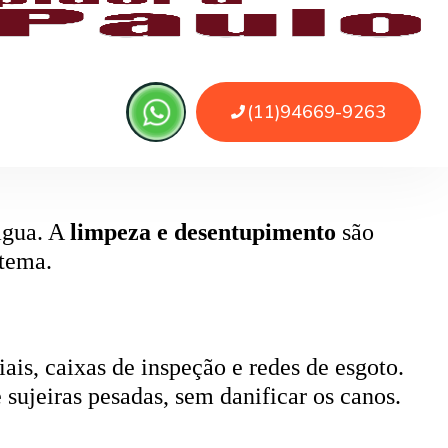
, pode causar retorno de esgoto e mau
ada.
 água. A
limpeza e desentupimento
são
stema.
ais, caixas de inspeção e redes de esgoto.
 sujeiras pesadas, sem danificar os canos.