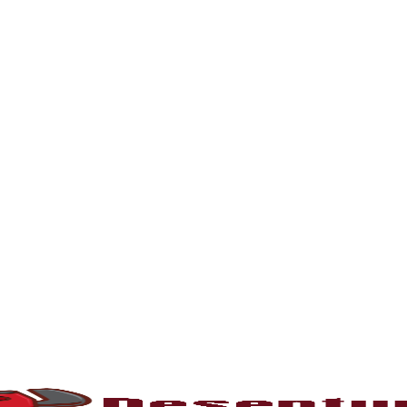
rna podem ficar bloqueados por cabelos, sabão
 e eliminando o mau cheiro.
 estabelecimentos comerciais. O
entupiment
evidos. O
desentupimento
é feito com equipa
 resíduos sólidos ou corrosão interna. Através
de encanamento, restaurando o fluxo normal da