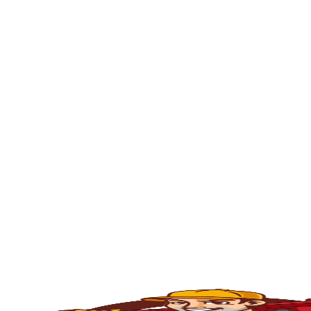
🚿
Desentupimento de Ralo
Ralos de banheiro
, lavanderia e área exte
sem quebrar pisos, preservando o ambiente
🚽
Desentupimento de Vaso Sanitário
Um dos problemas mais comuns em casas e
excesso, absorventes ou outros objetos ind
sem causar danos à cerâmica.
🪠
Desentupimento de Cano e Tubulação
As
tubulações
podem entupir por acúmulo de
pressão, é possível limpar todo o sistema 