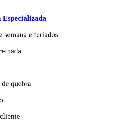
 Especializada
e semana e feriados
reinada
 de quebra
o
cliente