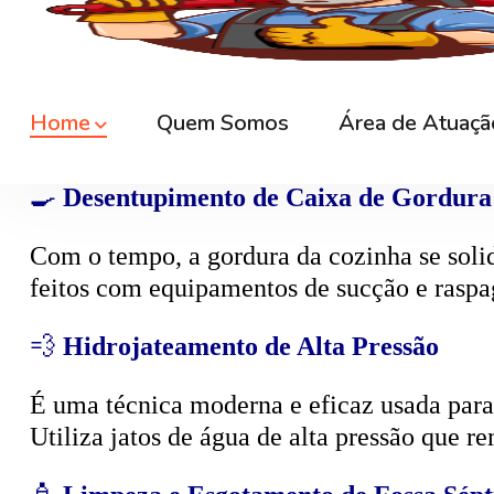
🕳️
Desentupimento de Caixa de Esgoto
A
caixa de esgoto
é responsável por coleta
cheiro. O serviço consiste na limpeza compl
🍳
Desentupimento de Caixa de Gordura
Com o tempo, a gordura da cozinha se solid
feitos com equipamentos de sucção e raspa
💨
Hidrojateamento de Alta Pressão
É uma técnica moderna e eficaz usada para d
Utiliza jatos de água de alta pressão que r
🧴
Limpeza e Esgotamento de Fossa Sépt