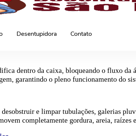
r os resíduos da rede interna. Quando entupida
eta da caixa, retirando toda a sujeira acumul
ifica dentro da caixa, bloqueando o fluxo da
gem, garantindo o pleno funcionamento do si
esobstruir e limpar tubulações, galerias pluvi
emovem completamente gordura, areia, raízes e
ica