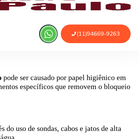
 ou sujeira. O serviço remove as obstruções
o
pode ser causado por papel higiênico em
mentos específicos que removem o bloqueio
 do uso de sondas, cabos e jatos de alta
 água.