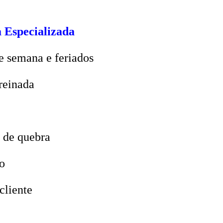
 Especializada
e semana e feriados
reinada
 de quebra
o
cliente