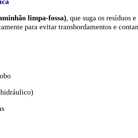
aminhão limpa-fossa)
, que suga os resíduos e
icamente para evitar transbordamentos e conta
lobo
hidráulico)
as