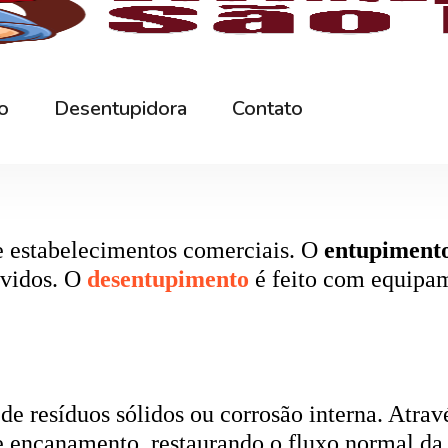
rna podem ficar bloqueados por cabelos, sabão
 e eliminando o mau cheiro.
 estabelecimentos comerciais. O
entupiment
evidos. O
desentupimento
é feito com equipa
 resíduos sólidos ou corrosão interna. Através
de encanamento, restaurando o fluxo normal da