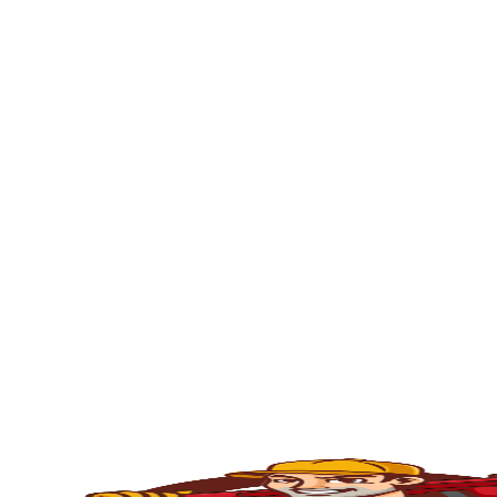
portanto, se está enfrentando problema co
sua residência ou empresa.
O serviço de
desentupimento
é fundamenta
comércios, condomínios e indústrias. Com o
e outros materiais que acabam obstruindo
Pias no Jardim Danfer
, e contamos com p
seguro e eficiente.
💧
Principais Serviços de Desentupiment
🧽
Desentupimento de Pia
Com o uso constante, as
pias da cozinha
ac
desentupimento é feito com máquinas rota
fluxo normal.