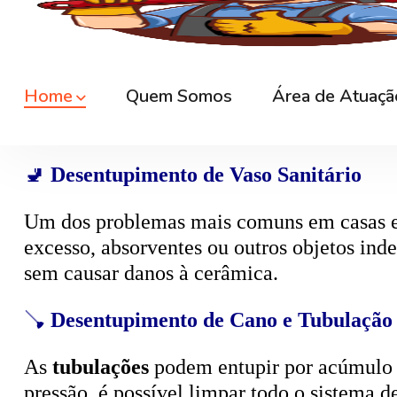
🚿
Desentupimento de Ralo
Ralos de banheiro
, lavanderia e área exte
sem quebrar pisos, preservando o ambiente
🚽
Desentupimento de Vaso Sanitário
Um dos problemas mais comuns em casas e
excesso, absorventes ou outros objetos ind
sem causar danos à cerâmica.
🪠
Desentupimento de Cano e Tubulação
As
tubulações
podem entupir por acúmulo de
pressão, é possível limpar todo o sistema 