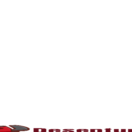
m entupimento, mantenha contato e solicite já
l para manter o bom funcionamento das redes h
 tempo, é comum o acúmulo de sujeiras, resíd
 canos e comprometendo o fluxo da água. Som
rofissionais capacitados e equipamentos mode
o
umulam gordura e restos de comida, causando
tivas ou hidrojateamento, que limpam comple