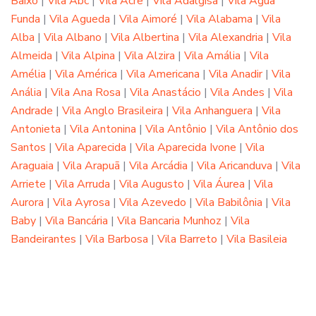
Baixo
|
Vila Abc
|
Vila Acre
|
Vila Adalgisa
|
Vila Água
Funda
|
Vila Agueda
|
Vila Aimoré
|
Vila Alabama
|
Vila
Alba
|
Vila Albano
|
Vila Albertina
|
Vila Alexandria
|
Vila
Almeida
|
Vila Alpina
|
Vila Alzira
|
Vila Amália
|
Vila
Amélia
|
Vila América
|
Vila Americana
|
Vila Anadir
|
Vila
Anália
|
Vila Ana Rosa
|
Vila Anastácio
|
Vila Andes
|
Vila
Andrade
|
Vila Anglo Brasileira
|
Vila Anhanguera
|
Vila
Antonieta
|
Vila Antonina
|
Vila Antônio
|
Vila Antônio dos
Santos
|
Vila Aparecida
|
Vila Aparecida Ivone
|
Vila
Araguaia
|
Vila Arapuã
|
Vila Arcádia
|
Vila Aricanduva
|
Vila
Arriete
|
Vila Arruda
|
Vila Augusto
|
Vila Áurea
|
Vila
Aurora
|
Vila Ayrosa
|
Vila Azevedo
|
Vila Babilônia
|
Vila
Baby
|
Vila Bancária
|
Vila Bancaria Munhoz
|
Vila
Bandeirantes
|
Vila Barbosa
|
Vila Barreto
|
Vila Basileia