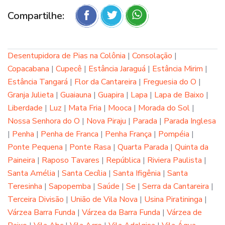
Compartilhe:
Desentupidora de Pias na Colônia
|
Consolação
|
Copacabana
|
Cupecê
|
Estância Jaraguá
|
Estância Mirim
|
Estância Tangará
|
Flor da Cantareira
|
Freguesia do O
|
Granja Julieta
|
Guaiauna
|
Guapira
|
Lapa
|
Lapa de Baixo
|
Liberdade
|
Luz
|
Mata Fria
|
Mooca
|
Morada do Sol
|
Nossa Senhora do O
|
Nova Piraju
|
Parada
|
Parada Inglesa
|
Penha
|
Penha de Franca
|
Penha França
|
Pompéia
|
Ponte Pequena
|
Ponte Rasa
|
Quarta Parada
|
Quinta da
Paineira
|
Raposo Tavares
|
República
|
Riviera Paulista
|
Santa Amélia
|
Santa Cecília
|
Santa Ifigênia
|
Santa
Teresinha
|
Sapopemba
|
Saúde
|
Se
|
Serra da Cantareira
|
Terceira Divisão
|
União de Vila Nova
|
Usina Piratininga
|
Várzea Barra Funda
|
Várzea da Barra Funda
|
Várzea de