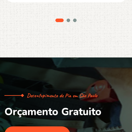
Desentupimento de Pia em São Paulo
O
r
ç
a
m
e
n
t
o
G
r
a
t
u
i
t
o