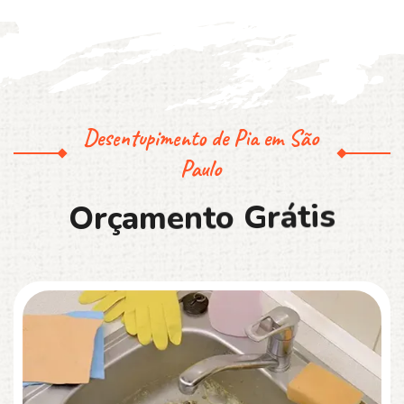
Desentupimento de Pia em São
Paulo
O
r
ç
a
m
e
n
t
o
G
r
á
t
i
s