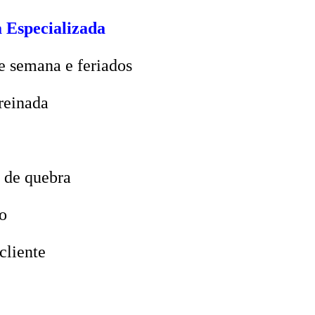
 Especializada
e semana e feriados
reinada
 de quebra
o
cliente