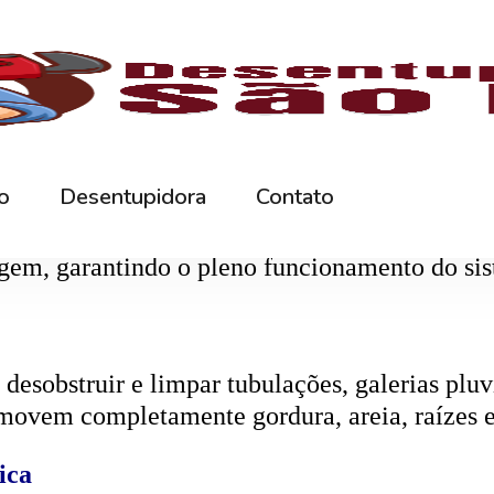
r os resíduos da rede interna. Quando entupida
eta da caixa, retirando toda a sujeira acumul
ifica dentro da caixa, bloqueando o fluxo da
gem, garantindo o pleno funcionamento do si
esobstruir e limpar tubulações, galerias pluvi
emovem completamente gordura, areia, raízes e
ica