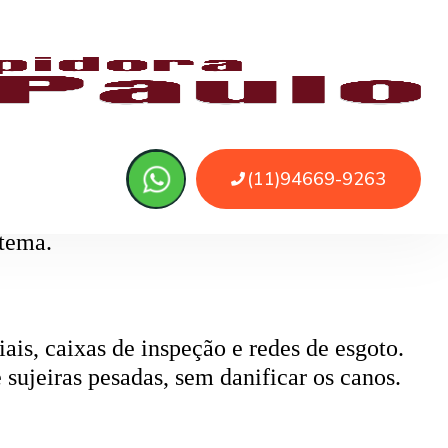
, pode causar retorno de esgoto e mau
ada.
 água. A
limpeza e desentupimento
são
stema.
ais, caixas de inspeção e redes de esgoto.
 sujeiras pesadas, sem danificar os canos.