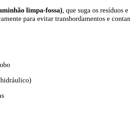
aminhão limpa-fossa)
, que suga os resíduos e
icamente para evitar transbordamentos e conta
lobo
hidráulico)
as