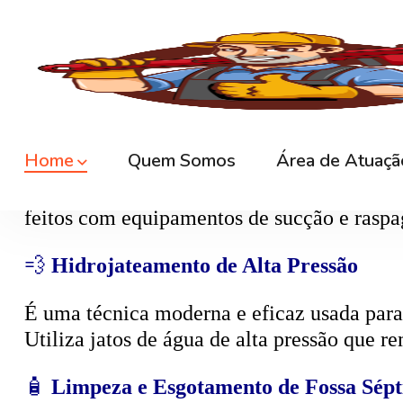
🕳️
Desentupimento de Caixa de Esgoto
A
caixa de esgoto
é responsável por coleta
cheiro. O serviço consiste na limpeza compl
🍳
Desentupimento de Caixa de Gordura
Com o tempo, a gordura da cozinha se solid
feitos com equipamentos de sucção e raspa
💨
Hidrojateamento de Alta Pressão
É uma técnica moderna e eficaz usada para d
Utiliza jatos de água de alta pressão que r
🧴
Limpeza e Esgotamento de Fossa Sépt