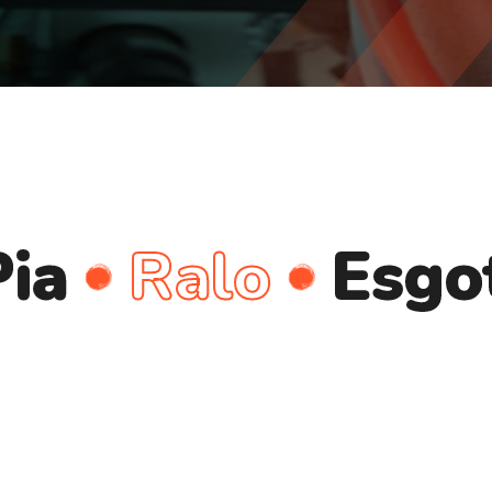
Ralo
Esgoto