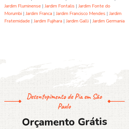
Jardim Fluminense
|
Jardim Fontalis
|
Jardim Fonte do
Morumbi
|
Jardim Franca
|
Jardim Francisco Mendes
|
Jardim
Fraternidade
|
Jardim Fujihara
|
Jardim Galli
|
Jardim Germania
Desentupimento de Pia em São
Paulo
O
r
ç
a
m
e
n
t
o
G
r
á
t
i
s