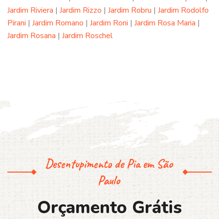
Jardim Riviera
|
Jardim Rizzo
|
Jardim Robru
|
Jardim Rodolfo
Pirani
|
Jardim Romano
|
Jardim Roni
|
Jardim Rosa Maria
|
Jardim Rosana
|
Jardim Roschel
Desentupimento de Pia em São
Paulo
O
r
ç
a
m
e
n
t
o
G
r
á
t
i
s