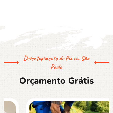
Desentupimento de Pia em São
Paulo
O
r
ç
a
m
e
n
t
o
G
r
á
t
i
s