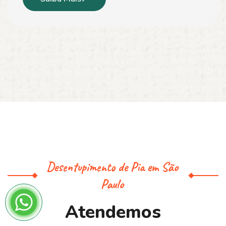
Desentupimento de Pia em São
Paulo
A
t
e
n
d
e
m
o
s