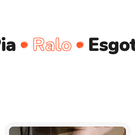
Ralo
Esgoto
C