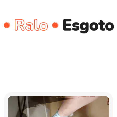
lo
Esgoto
Ca