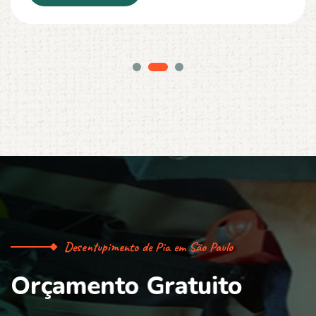
Desentupimento de Pia em São Paulo
O
r
ç
a
m
e
n
t
o
G
r
a
t
u
i
t
o