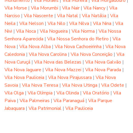
Monumento
|
Vila Moraes
|
Vila Moreira
|
Vila Morgadouro
|
Vila Morse
|
Vila Morumbi
|
Vila Nair
|
Vila Nancy
|
Vila
Narciso
|
Vila Nascente
|
Vila Natal
|
Vila Natália
|
Vila
Neila
|
Vila Nelson
|
Vila Nilo
|
Vila Nilva
|
Vila Nina
|
Vila
Nivi
|
Vila Noca
|
Vila Nogueira
|
Vila Norma
|
Vila Nossa
Senhora Aparecida
|
Vila Nossa Senhora do Retiro
|
Vila
Nova
|
Vila Nova Alba
|
Vila Nova Cachoeirinha
|
Vila Nova
Caledonia
|
Vila Nova Carolina
|
Vila Nova Conceição
|
Vila
Nova Curuçá
|
Vila Nova das Belezas
|
Vila Nova Galvão
|
Vila Nova Jaguare
|
Vila Nova Mazzei
|
Vila Nova Parada
|
Vila Nova Pauliceia
|
Vila Nova Pirajussara
|
Vila Nova
Savoia
|
Vila Nova Teresa
|
Vila Nova Utinga
|
Vila Odete
|
Vila Olga
|
Vila Olímpia
|
Vila Olinda
|
Vila Oratório
|
Vila
Paiva
|
Vila Palmeiras
|
Vila Paranaguá
|
Vila Parque
Jabaquara
|
Vila Patrimonial
|
Vila Pauliceia