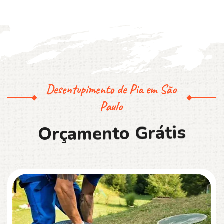
Desentupimento de Pia em São
Paulo
O
r
ç
a
m
e
n
t
o
G
r
á
t
i
s