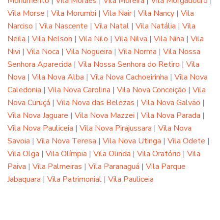
Monumento
|
Vila Moraes
|
Vila Moreira
|
Vila Morgadouro
|
Vila Morse
|
Vila Morumbi
|
Vila Nair
|
Vila Nancy
|
Vila
Narciso
|
Vila Nascente
|
Vila Natal
|
Vila Natália
|
Vila
Neila
|
Vila Nelson
|
Vila Nilo
|
Vila Nilva
|
Vila Nina
|
Vila
Nivi
|
Vila Noca
|
Vila Nogueira
|
Vila Norma
|
Vila Nossa
Senhora Aparecida
|
Vila Nossa Senhora do Retiro
|
Vila
Nova
|
Vila Nova Alba
|
Vila Nova Cachoeirinha
|
Vila Nova
Caledonia
|
Vila Nova Carolina
|
Vila Nova Conceição
|
Vila
Nova Curuçá
|
Vila Nova das Belezas
|
Vila Nova Galvão
|
Vila Nova Jaguare
|
Vila Nova Mazzei
|
Vila Nova Parada
|
Vila Nova Pauliceia
|
Vila Nova Pirajussara
|
Vila Nova
Savoia
|
Vila Nova Teresa
|
Vila Nova Utinga
|
Vila Odete
|
Vila Olga
|
Vila Olímpia
|
Vila Olinda
|
Vila Oratório
|
Vila
Paiva
|
Vila Palmeiras
|
Vila Paranaguá
|
Vila Parque
Jabaquara
|
Vila Patrimonial
|
Vila Pauliceia