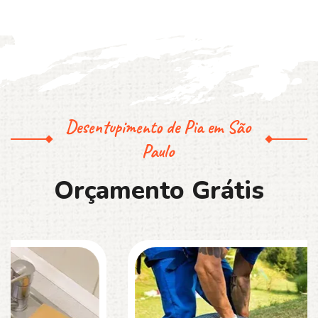
Desentupimento de Pia em São
Paulo
O
r
ç
a
m
e
n
t
o
G
r
á
t
i
s