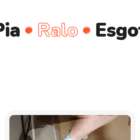
Ralo
Esgoto