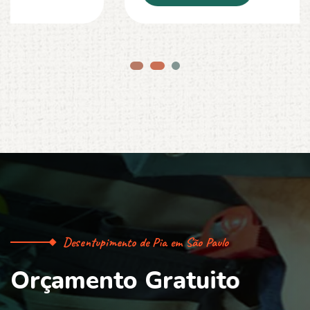
Desentupimento de Pia em São Paulo
O
r
ç
a
m
e
n
t
o
G
r
a
t
u
i
t
o