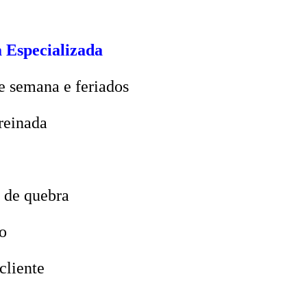
 Especializada
e semana e feriados
reinada
 de quebra
o
cliente