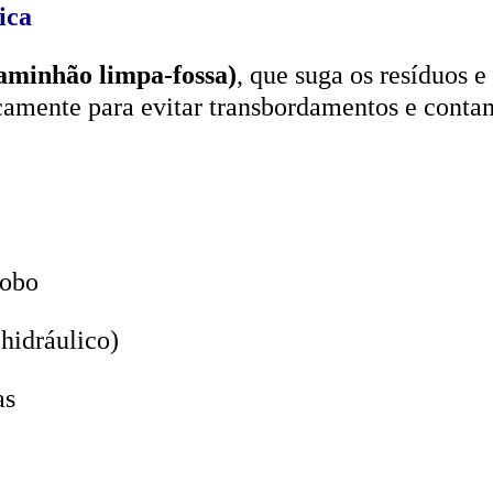
aminhão limpa-fossa)
, que suga os resíduos e
icamente para evitar transbordamentos e conta
lobo
hidráulico)
as