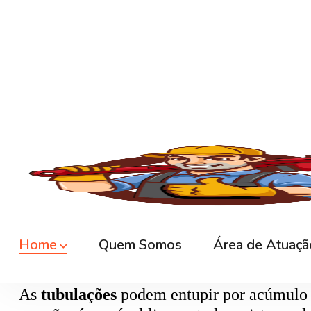
🚿
Desentupimento de Ralo
Ralos de banheiro
, lavanderia e área exte
sem quebrar pisos, preservando o ambiente
🚽
Desentupimento de Vaso Sanitário
Um dos problemas mais comuns em casas e
excesso, absorventes ou outros objetos ind
sem causar danos à cerâmica.
🪠
Desentupimento de Cano e Tubulação
As
tubulações
podem entupir por acúmulo de
pressão, é possível limpar todo o sistema 