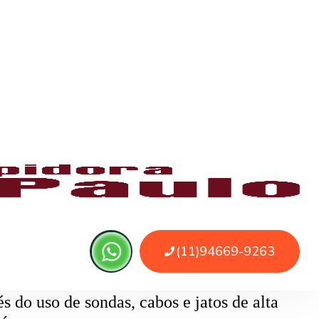
 ou sujeira. O serviço remove as obstruções
o
pode ser causado por papel higiênico em
mentos específicos que removem o bloqueio
 do uso de sondas, cabos e jatos de alta
 água.