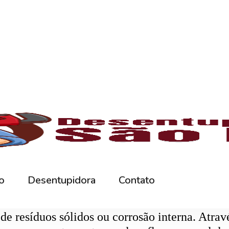
rna podem ficar bloqueados por cabelos, sabão
 e eliminando o mau cheiro.
 estabelecimentos comerciais. O
entupiment
evidos. O
desentupimento
é feito com equipa
 resíduos sólidos ou corrosão interna. Através
de encanamento, restaurando o fluxo normal da