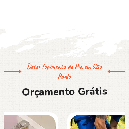
Desentupimento de Pia em São
Paulo
O
r
ç
a
m
e
n
t
o
G
r
á
t
i
s