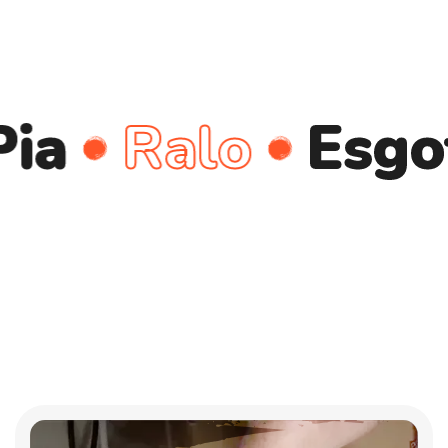
Ralo
Esgoto