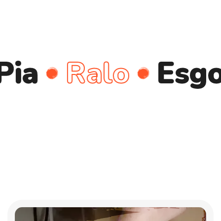
Ralo
Esgoto