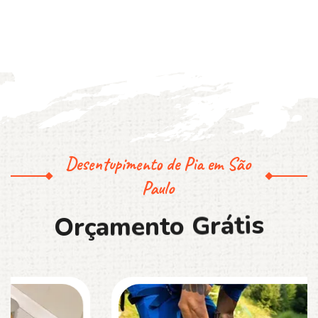
Desentupimento de Pia em São
Paulo
O
r
ç
a
m
e
n
t
o
G
r
á
t
i
s