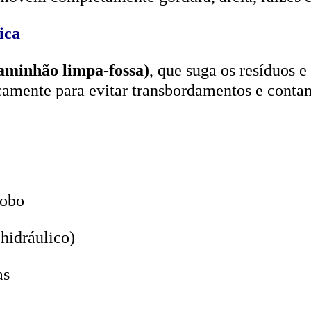
aminhão limpa-fossa)
, que suga os resíduos e
icamente para evitar transbordamentos e conta
lobo
hidráulico)
as