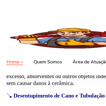
🚿
Desentupimento de Ralo
Ralos de banheiro
, lavanderia e área exte
sem quebrar pisos, preservando o ambiente
🚽
Desentupimento de Vaso Sanitário
Um dos problemas mais comuns em casas e
excesso, absorventes ou outros objetos ind
sem causar danos à cerâmica.
🪠
Desentupimento de Cano e Tubulação
As
tubulações
podem entupir por acúmulo de
pressão, é possível limpar todo o sistema 