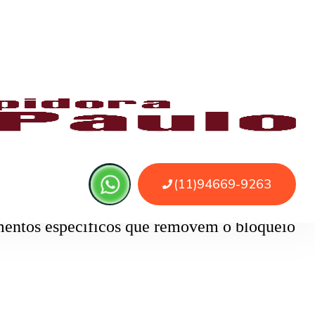
 ou sujeira. O serviço remove as obstruções
o
pode ser causado por papel higiênico em
mentos específicos que removem o bloqueio
 do uso de sondas, cabos e jatos de alta
 água.