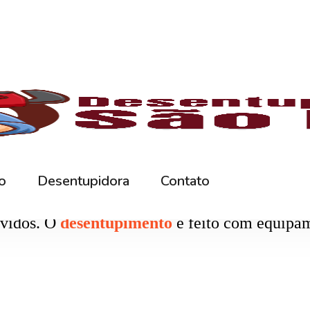
rna podem ficar bloqueados por cabelos, sabão
 e eliminando o mau cheiro.
 estabelecimentos comerciais. O
entupiment
evidos. O
desentupimento
é feito com equipa
 resíduos sólidos ou corrosão interna. Através
de encanamento, restaurando o fluxo normal da