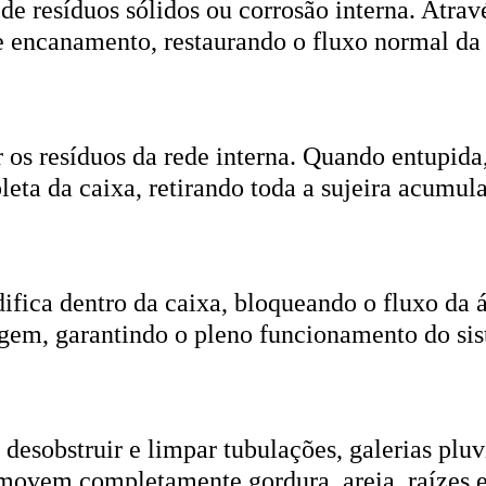
r os resíduos da rede interna. Quando entupida
eta da caixa, retirando toda a sujeira acumul
ifica dentro da caixa, bloqueando o fluxo da
gem, garantindo o pleno funcionamento do si
esobstruir e limpar tubulações, galerias pluvi
emovem completamente gordura, areia, raízes e
ica