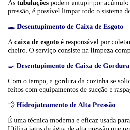
🕳️
Desentupimento de Caixa de Esgoto
A
caixa de esgoto
é responsável por coleta
cheiro. O serviço consiste na limpeza compl
🍳
Desentupimento de Caixa de Gordura
Com o tempo, a gordura da cozinha se solid
feitos com equipamentos de sucção e raspa
💨
Hidrojateamento de Alta Pressão
É uma técnica moderna e eficaz usada para d
Utiliza jatos de água de alta pressão que r
🧴
Limpeza e Esgotamento de Fossa Sépt