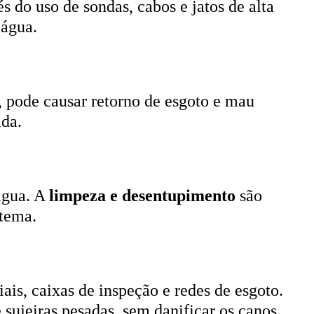
, pode causar retorno de esgoto e mau
ada.
 água. A
limpeza e desentupimento
são
stema.
ais, caixas de inspeção e redes de esgoto.
 sujeiras pesadas, sem danificar os canos.