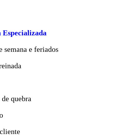
 Especializada
e semana e feriados
reinada
 de quebra
o
cliente